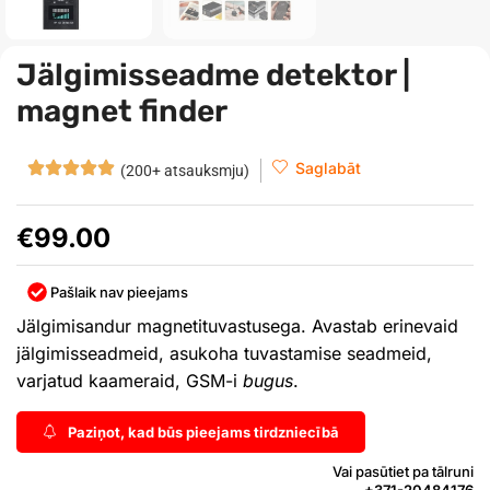
Jälgimisseadme detektor |
magnet finder
Saglabāt
(200+ atsauksmju)
€
99.00
Pašlaik nav pieejams
Jälgimisandur magnetituvastusega. Avastab erinevaid
jälgimisseadmeid, asukoha tuvastamise seadmeid,
varjatud kaameraid, GSM-i
bugus
.
Paziņot, kad būs pieejams tirdzniecībā
Vai pasūtiet pa tālruni