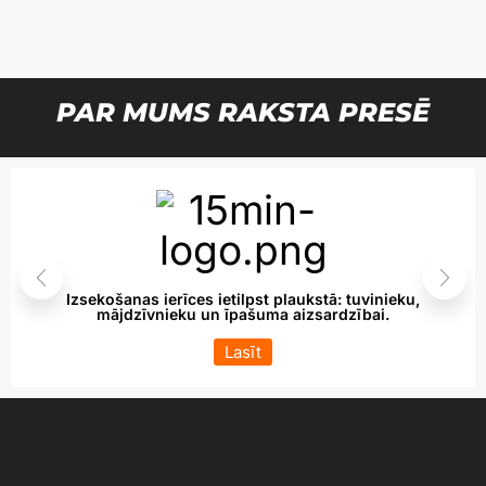
PAR MUMS RAKSTA PRESĒ
Izsekošanas ierīces ietilpst plaukstā: tuvinieku,
mājdzīvnieku un īpašuma aizsardzībai.
Lasīt