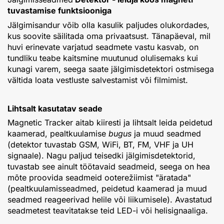
tuvastamise funktsiooniga
Jälgimisandur võib olla kasulik paljudes olukordades,
kus soovite säilitada oma privaatsust. Tänapäeval, mil
huvi erinevate varjatud seadmete vastu kasvab, on
tundliku teabe kaitsmine muutunud olulisemaks kui
kunagi varem, seega saate jälgimisdetektori ostmisega
vältida loata vestluste salvestamist või filmimist.
Lihtsalt kasutatav seade
Magnetic Tracker aitab kiiresti ja lihtsalt leida peidetud
kaamerad, pealtkuulamise
bugus
ja muud seadmed
(detektor tuvastab GSM, WiFi, BT, FM, VHF ja UH
signaale). Nagu paljud teisedki jälgimisdetektorid,
tuvastab see ainult töötavaid seadmeid, seega on hea
mõte proovida seadmeid ooterežiimist "äratada"
(pealtkuulamisseadmed, peidetud kaamerad ja muud
seadmed reageerivad helile või liikumisele). Avastatud
seadmetest teavitatakse teid LED-i või helisignaaliga.