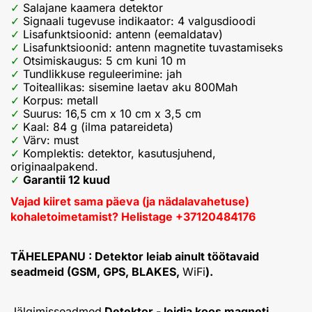
Salajane kaamera detektor
Signaali tugevuse indikaator: 4 valgusdioodi
Lisafunktsioonid: antenn (eemaldatav)
Lisafunktsioonid: antenn magnetite tuvastamiseks
Otsimiskaugus: 5 cm kuni 10 m
Tundlikkuse reguleerimine: jah
Toiteallikas: sisemine laetav aku 800Mah
Korpus: metall
Suurus: 16,5 cm x 10 cm x 3,5 cm
Kaal: 84 g (ilma patareideta)
Värv: must
Komplektis: detektor, kasutusjuhend,
originaalpakend.
Garantii 12 kuud
Vajad kiiret sama päeva (ja nädalavahetuse)
kohaletoimetamist? Helistage +37120484176
TÄHELEPANU : Detektor leiab ainult töötavaid
seadmeid (GSM, GPS, BLAKES,
WiFi
).
Jälgimisseadmed
Detektor - leidja koos magneti