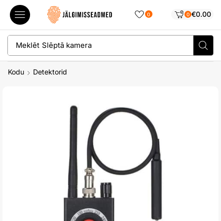
€
0.00
0
0
Meklēt
Slēptā kamera
Kodu
Detektorid