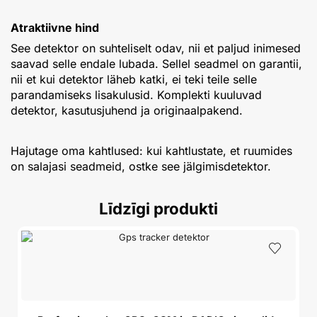
Atraktiivne hind
See detektor on suhteliselt odav, nii et paljud inimesed
saavad selle endale lubada. Sellel seadmel on garantii,
nii et kui detektor läheb katki, ei teki teile selle
parandamiseks lisakulusid. Komplekti kuuluvad
detektor, kasutusjuhend ja originaalpakend.
Hajutage oma kahtlused: kui kahtlustate, et ruumides
on salajasi seadmeid, ostke see jälgimisdetektor.
Līdzīgi produkti
A