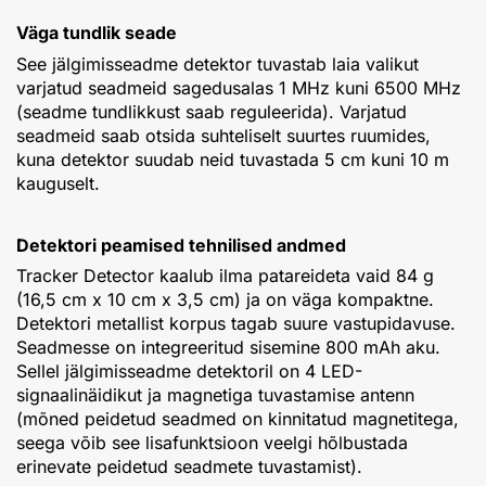
Väga tundlik seade
See jälgimisseadme detektor tuvastab laia valikut
varjatud seadmeid sagedusalas 1 MHz kuni 6500 MHz
(seadme tundlikkust saab reguleerida). Varjatud
seadmeid saab otsida suhteliselt suurtes ruumides,
kuna detektor suudab neid tuvastada 5 cm kuni 10 m
kauguselt.
Detektori peamised tehnilised andmed
Tracker Detector kaalub ilma patareideta vaid 84 g
(16,5 cm x 10 cm x 3,5 cm) ja on väga kompaktne.
Detektori metallist korpus tagab suure vastupidavuse.
Seadmesse on integreeritud sisemine 800 mAh aku.
Sellel jälgimisseadme detektoril on 4 LED-
signaalinäidikut ja magnetiga tuvastamise antenn
(mõned peidetud seadmed on kinnitatud magnetitega,
seega võib see lisafunktsioon veelgi hõlbustada
erinevate peidetud seadmete tuvastamist).