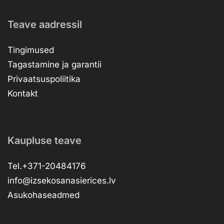
Teave aadressil
Tingimused
Tagastamine ja garantii
Privaatsuspoliitika
Kontakt
Kaupluse teave
Tel.+371-20484176
info@izsekosanasierices.lv
Asukohaseadmed