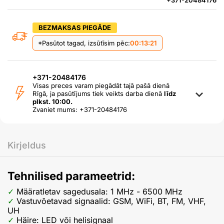
+371-20484176
BEZMAKSAS PIEGĀDE
*Pasūtot tagad, izsūtīsim pēc:
00:13:20
+371-20484176
Visas preces varam piegādāt tajā pašā dienā
Rīgā, ja pasūtījums tiek veikts darba dienā
līdz
plkst. 10:00.
Zvaniet mums: +371-20484176
Kirjeldus
Tehnilised parameetrid:
Määratletav sagedusala: 1 MHz - 6500 MHz
Vastuvõetavad signaalid: GSM, WiFi, BT, FM, VHF,
UH
Häire: LED või helisignaal