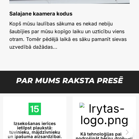
Salajane kaamera kodus
Kopš mūsu laulības sākuma es nekad nebiju
šaubījies par mūsu kopīgo laiku un uzticību viens
otram. Tomēr pēdējā laikā es sāku pamanīt sievas
uzvedībā dažādas...
PAR MUMS RAKSTA PRESĒ
Izsekošanas ierīces
ietilpst plaukstā:
tuvinieku, mājdzīvnieku
Kā tehnoloģijas palīdz
un īpašuma aizsardzībai.
nodrošināt bērnu drošību: