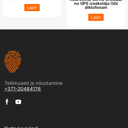
no GPS izsekotāja līdz
Lasīt
diktofonam
Lasīt
Tellimused ja nõustamine
+371-20484176