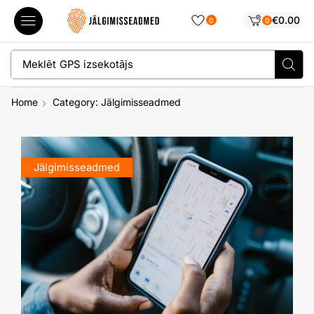
€
0.00
0
0
Meklēt
GPS izsekotājs
Home
Category: Jälgimisseadmed
Jälgimisseadmed