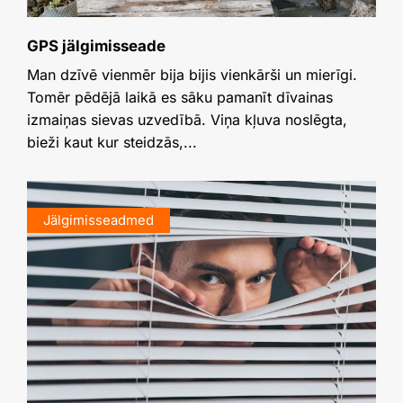
GPS jälgimisseade
Man dzīvē vienmēr bija bijis vienkārši un mierīgi.
Tomēr pēdējā laikā es sāku pamanīt dīvainas
izmaiņas sievas uzvedībā. Viņa kļuva noslēgta,
bieži kaut kur steidzās,...
Jälgimisseadmed