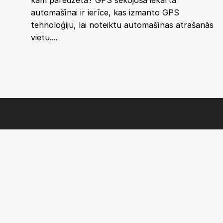
kam paredzēta? GPS sekojošā iekārta
automašīnai ir ierīce, kas izmanto GPS
tehnoloģiju, lai noteiktu automašīnas atrašanās
vietu....