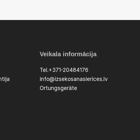
Veikala informācija
Tel.+371-20484176
tija
info@izsekosanasierices.lv
Ortungsgeräte