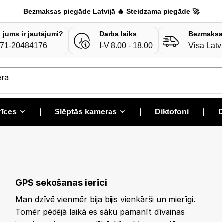
Bezmaksas piegāde Latvijā 🔥 Steidzama piegāde 🚀
i jums ir jautājumi?
Darba laiks
Bezmaksa
71-20484176
I-V 8.00 - 18.00
Visā Latv
era
rīces
❘
Slēptās kameras
❘
Diktofoni
❘
D
Izsekošanas ierīces
GPS sekošanas ierīci
Man dzīvē vienmēr bija bijis vienkārši un mierīgi.
Tomēr pēdējā laikā es sāku pamanīt dīvainas