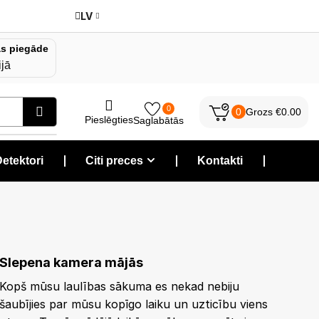
LV
s piegāde
ijā
0
0
Grozs
€
0.00
Pieslēgties
Saglabātās
etektori
❘
Citi preces
❘
Kontakti
❘
Izsekošanas ierīces
Slepena kamera mājās
Kopš mūsu laulības sākuma es nekad nebiju
šaubījies par mūsu kopīgo laiku un uzticību viens