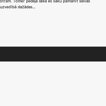
otram. Tomēr pēdējā laikā es sāku pamanīt sievas
uzvedībā dažādas...