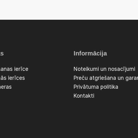
as
Informācija
anas ierīce
Noteikumi un nosacījumi
ās ierīces
Preču atgriešana un garan
meras
Privātuma politika
Kontakti