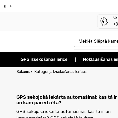
Va
+3
Meklēt
Slēptā kam
GPS izsekošanas ierīce
❘
Noklausīšanās ie
Sākums
Kategorija:Izsekošanas Ierīces
Izsekošanas ierīces
GPS sekojošā iekārta automašīnai: kas tā ir
un kam paredzēta?
GPS sekojošā iekārta automašīnai: kas tā ir un