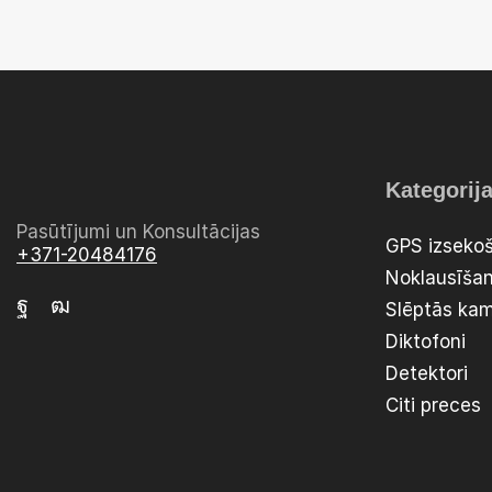
Kategorij
Pasūtījumi un Konsultācijas
GPS izsekoš
+371-20484176
Noklausīšan
Slēptās ka
Diktofoni
Detektori
Citi preces