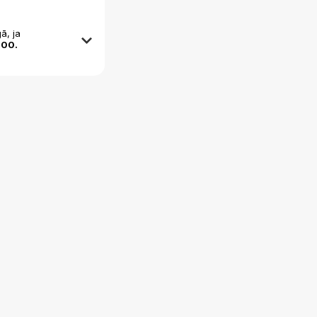
ā, ja
:00.