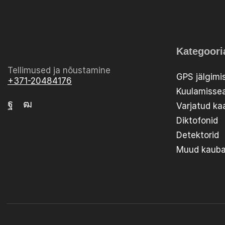
Kategoori
Tellimused ja nõustamine
GPS jälgimi
+371-20484176
Kuulamiss
Varjatud k
Diktofonid
Detektorid
Muud kaub