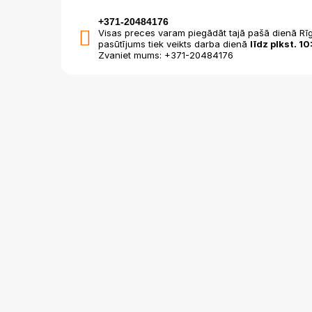
+371-20484176
Visas preces varam piegādāt tajā pašā dienā Rīg
pasūtījums tiek veikts darba dienā
līdz plkst. 10
Zvaniet mums: +371-20484176