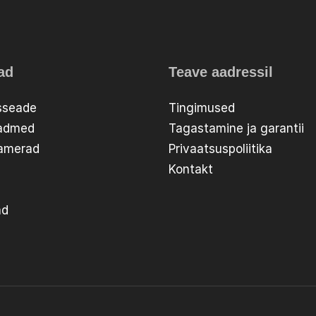
ad
Teave aadressil
sseade
Tingimused
eadmed
Tagastamine ja garantii
aamerad
Privaatsuspoliitika
Kontakt
ad