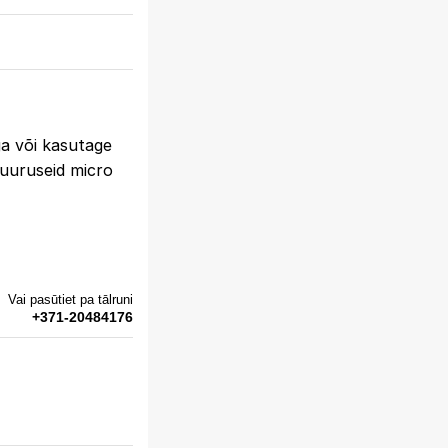
ga või kasutage
 suuruseid micro
Vai pasūtiet pa tālruni
+371-20484176