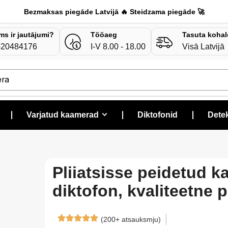
Bezmaksas piegāde Latvijā 🔥 Steidzama piegāde 🚀
ms ir jautājumi?
Tööaeg
Tasuta kohal
-20484176
I-V 8.00 - 18.00
Visā Latvijā
era
❘
Varjatud kaamerad
❘
Diktofonid
❘
Detek
Pliiatsisse peidetud k
diktofon, kvaliteetne pi
(200+ atsauksmju)