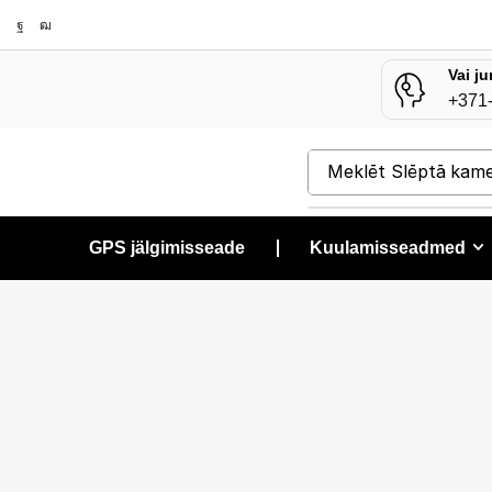
Vai ju
+371
Meklēt
Slēptā kam
GPS jälgimisseade
❘
Kuulamisseadmed