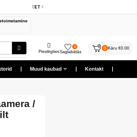
ET
etoimetamine
0
0
Käru
€
0.00
Pieslēgties
Saglabātās
torid
❘
Muud kaubad
❘
Kontakt
❘
aamera /
lt