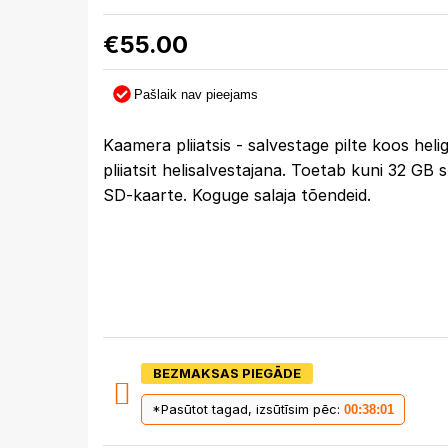
€
55.00
Pašlaik nav pieejams
Kaamera pliiatsis - salvestage pilte koos heli
pliiatsit helisalvestajana. Toetab kuni 32 GB
SD-kaarte. Koguge salaja tõendeid.
BEZMAKSAS PIEGĀDE
*Pasūtot tagad, izsūtīsim pēc:
00:38:00