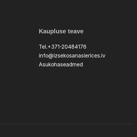
Kaupluse teave
Tel.+371-20484176
info@izsekosanasierices.lv
Asukohaseadmed