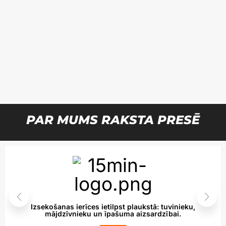
PAR MUMS RAKSTA PRESĒ
Izsekošanas ierīces ietilpst plaukstā: tuvinieku,
mājdzīvnieku un īpašuma aizsardzībai.