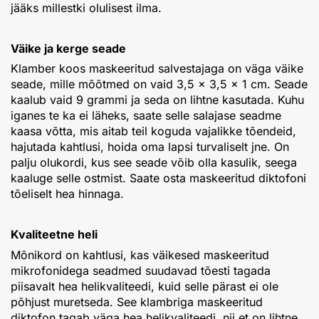
jääks millestki olulisest ilma.
Väike ja kerge seade
Klamber koos maskeeritud salvestajaga on väga väike
seade, mille mõõtmed on vaid 3,5 × 3,5 × 1 cm. Seade
kaalub vaid 9 grammi ja seda on lihtne kasutada. Kuhu
iganes te ka ei läheks, saate selle salajase seadme
kaasa võtta, mis aitab teil koguda vajalikke tõendeid,
hajutada kahtlusi, hoida oma lapsi turvaliselt jne. On
palju olukordi, kus see seade võib olla kasulik, seega
kaaluge selle ostmist. Saate osta maskeeritud diktofoni
tõeliselt hea hinnaga.
Kvaliteetne heli
Mõnikord on kahtlusi, kas väikesed maskeeritud
mikrofonidega seadmed suudavad tõesti tagada
piisavalt hea helikvaliteedi, kuid selle pärast ei ole
põhjust muretseda. See klambriga maskeeritud
diktofon tagab väga hea helikvaliteedi, nii et on lihtne