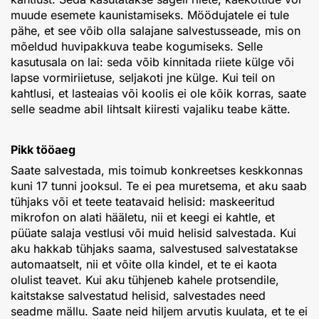
muude esemete kaunistamiseks. Möödujatele ei tule
pähe, et see võib olla salajane salvestusseade, mis on
mõeldud huvipakkuva teabe kogumiseks. Selle
kasutusala on lai: seda võib kinnitada riiete külge või
lapse vormiriietuse, seljakoti jne külge. Kui teil on
kahtlusi, et lasteaias või koolis ei ole kõik korras, saate
selle seadme abil lihtsalt kiiresti vajaliku teabe kätte.
Pikk tööaeg
Saate salvestada, mis toimub konkreetses keskkonnas
kuni 17 tunni jooksul. Te ei pea muretsema, et aku saab
tühjaks või et teete teatavaid helisid: maskeeritud
mikrofon on alati hääletu, nii et keegi ei kahtle, et
püüate salaja vestlusi või muid helisid salvestada. Kui
aku hakkab tühjaks saama, salvestused salvestatakse
automaatselt, nii et võite olla kindel, et te ei kaota
olulist teavet. Kui aku tühjeneb kahele protsendile,
kaitstakse salvestatud helisid, salvestades need
seadme mällu. Saate neid hiljem arvutis kuulata, et te ei