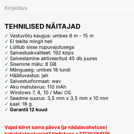
Kirjeldus
TEHNILISED NÄITAJAD
Vastuvõtu kaugus: umbes 8 m - 15 m
Ei tekita mingit heli
Lülitub sisse nupuvajutusega
Salvestuskvaliteet: 192 kbps
Salvestamine aktiveeritud 45 db juures
Sisemine mälu: 8 GB
Mänguaeg: umbes 18 tundi
Häältuvastus: jah
Salvestusformaat: wav
Aku mahutavus: 110 mAh
Windows 7, 8, 10 / Mac OS
Seadme suurus: 3,5 mm x 3,5 mm x 10 mm
kaal: 18 g
Garantii 12 kuud
Vajad kiiret sama päeva (ja nädalavahetuse)
kohaletoimetamist? Helistage +37120484176