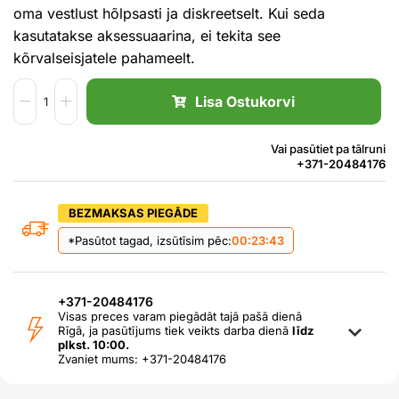
oma vestlust hõlpsasti ja diskreetselt. Kui seda
kasutatakse aksessuaarina, ei tekita see
kõrvalseisjatele pahameelt.
Lisa Ostukorvi
Vai pasūtiet pa tālruni
+371-20484176
BEZMAKSAS PIEGĀDE
*Pasūtot tagad, izsūtīsim pēc:
00:23:43
+371-20484176
Visas preces varam piegādāt tajā pašā dienā
Rīgā, ja pasūtījums tiek veikts darba dienā
līdz
plkst. 10:00.
Zvaniet mums: +371-20484176