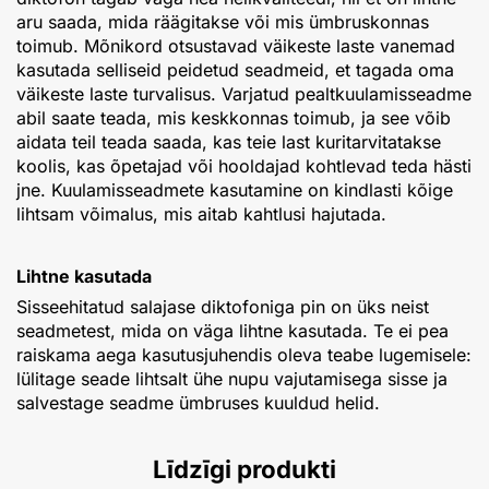
aru saada, mida räägitakse või mis ümbruskonnas
toimub. Mõnikord otsustavad väikeste laste vanemad
kasutada selliseid peidetud seadmeid, et tagada oma
väikeste laste turvalisus. Varjatud pealtkuulamisseadme
abil saate teada, mis keskkonnas toimub, ja see võib
aidata teil teada saada, kas teie last kuritarvitatakse
koolis, kas õpetajad või hooldajad kohtlevad teda hästi
jne. Kuulamisseadmete kasutamine on kindlasti kõige
lihtsam võimalus, mis aitab kahtlusi hajutada.
Lihtne kasutada
Sisseehitatud salajase diktofoniga pin on üks neist
seadmetest, mida on väga lihtne kasutada. Te ei pea
raiskama aega kasutusjuhendis oleva teabe lugemisele:
lülitage seade lihtsalt ühe nupu vajutamisega sisse ja
salvestage seadme ümbruses kuuldud helid.
Līdzīgi produkti