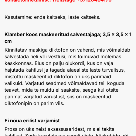
Kasutamine: enda kaitseks, laste kaitseks.
Klamber koos maskeeritud salvestajaga; 3,5 × 3,5 × 1
cm
Kinnitatav maskiga diktofon on vahend, mis võimaldab
salvestada heli või vestlusi, mis toimuvad mõlemas
keskkonnas. Elus on palju olukordi, kus on vaja
hajutada kahtlusi ja tagada alaealiste laste turvalisus,
mistõttu maskeeritud diktofon on üks parimaid
valikuid. Varjatud seadmed võimaldavad teil koguda
teavet, mida te muidu ei saaksite, seega kui otsite
parimat varjatud varustust, siis on maskeeritud
diktofonipin on parim viis.
Ei nõua erilist varjamist
Pross on üks neist aksessuaaridest, mis ei tekita
kahtlust. Seda kasutatakse sageli riiete, käekottide või