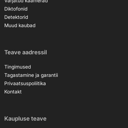
Varjatud kaamerad
Diktofonid
Detektorid
Muud kaubad
Teave aadressil
Tingimused
Tagastamine ja garantii
Privaatsuspoliitika
Kontakt
Kaupluse teave