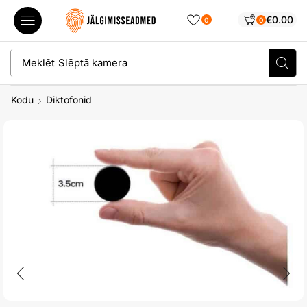
€
0.00
0
0
Meklēt
Slēptā kamera
Kodu
Diktofonid