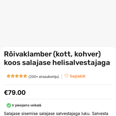
Rõivaklamber (kott, kohver)
koos salajase helisalvestajaga
Saglabāt
(200+ atsauksmju)
€
79.00
Ir pieejams veikalā
Salajase sisemise salajase salvestajaga luku. Salvesta