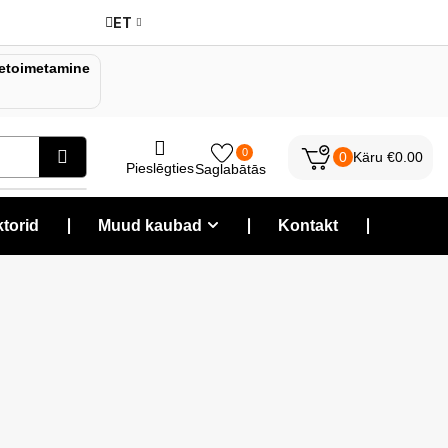
ET
etoimetamine
0
0
Käru
€
0.00
Pieslēgties
Saglabātās
torid
❘
Muud kaubad
❘
Kontakt
❘