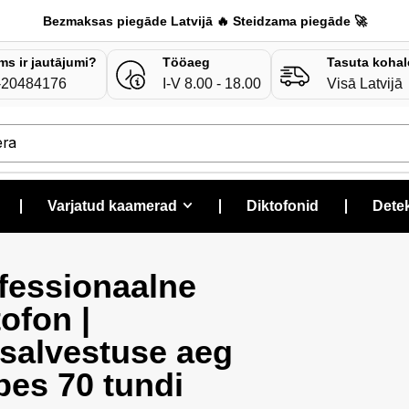
Bezmaksas piegāde Latvijā 🔥 Steidzama piegāde 🚀
ms ir jautājumi?
Tööaeg
Tasuta kohal
-20484176
I-V 8.00 - 18.00
Visā Latvijā
era
❘
Varjatud kaamerad
❘
Diktofonid
❘
Detek
fessionaalne
tofon |
isalvestuse aeg
es 70 tundi