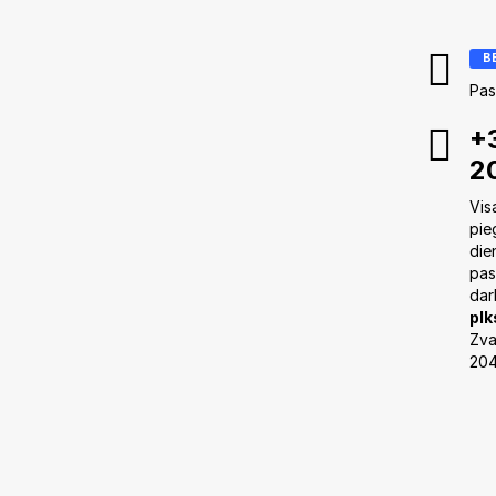
B
Pas
+
2
Vis
pie
die
pas
dar
plk
Zva
20