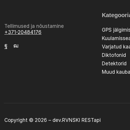
Kategoori
Tellimused ja nõustamine
GPS jälgimi
+371-20484176
Kuulamiss
Varjatud k
Diktofonid
Detektorid
Muud kaub
Copyright © 2026 –
dev.RVNSKI
RESTapi