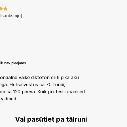
atsauksmju)
ik nav pieejams
onaalne väike diktofon eriti pika aku
ga. Helisalvestus ca 70 tundi,
im ca 120 päeva. Kõik professionaalsed
sseadmed
Vai pasūtiet pa tālruni