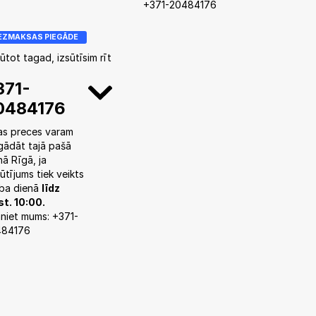
+371-20484176
EZMAKSAS PIEGĀDE
ūtot tagad, izsūtīsim rīt
371-
0484176
as preces varam
gādāt tajā pašā
nā Rīgā, ja
ūtījums tiek veikts
ba dienā
līdz
st. 10:00.
niet mums: +371-
484176