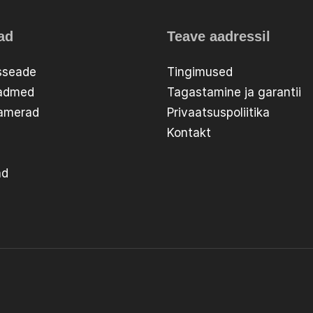
ad
Teave aadressil
sseade
Tingimused
eadmed
Tagastamine ja garantii
aamerad
Privaatsuspoliitika
Kontakt
ad