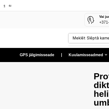
Vai ju
+371
Meklēt
Slēptā kam
GPS jälgimisseade
❘
Kuulamisseadmed
Pro
dik
hel
umb