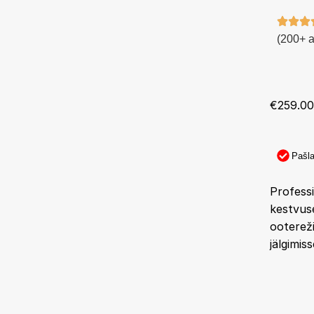
(200+ 
€
259.00
Pašla
Professi
kestvuse
ootereži
jälgimi