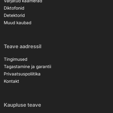
Varjatud kaamerad
Diktofonid
Detektorid
Muud kaubad
Teave aadressil
Tingimused
Tagastamine ja garantii
Privaatsuspoliitika
Kontakt
Kaupluse teave