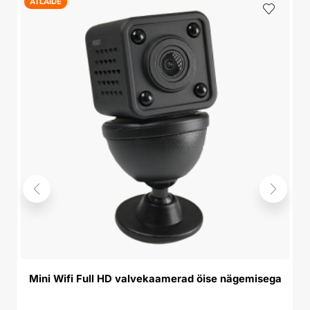
ATLAIDE
A
Mini Wifi Full HD valvekaamerad öise nägemisega
G