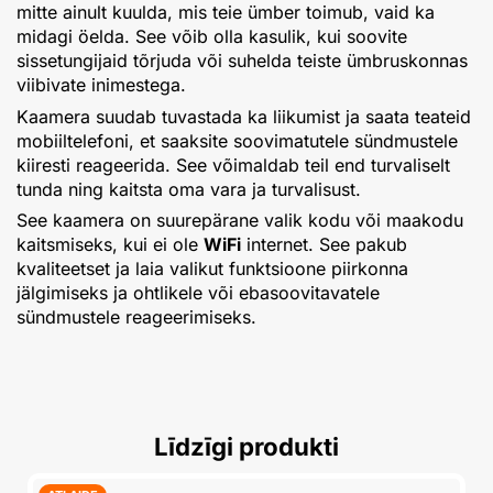
mitte ainult kuulda, mis teie ümber toimub, vaid ka
midagi öelda. See võib olla kasulik, kui soovite
sissetungijaid tõrjuda või suhelda teiste ümbruskonnas
viibivate inimestega.
Kaamera suudab tuvastada ka liikumist ja saata teateid
mobiiltelefoni, et saaksite soovimatutele sündmustele
kiiresti reageerida. See võimaldab teil end turvaliselt
tunda ning kaitsta oma vara ja turvalisust.
See kaamera on suurepärane valik kodu või maakodu
kaitsmiseks, kui ei ole
WiFi
internet. See pakub
kvaliteetset ja laia valikut funktsioone piirkonna
jälgimiseks ja ohtlikele või ebasoovitavatele
sündmustele reageerimiseks.
Līdzīgi produkti