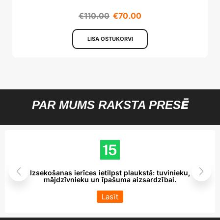
€
110.00
€
70.00
LISA OSTUKORVI
PAR MUMS RAKSTA PRESĒ
Izsekošanas ierīces ietilpst plaukstā: tuvinieku,
mājdzīvnieku un īpašuma aizsardzībai.
Lasīt