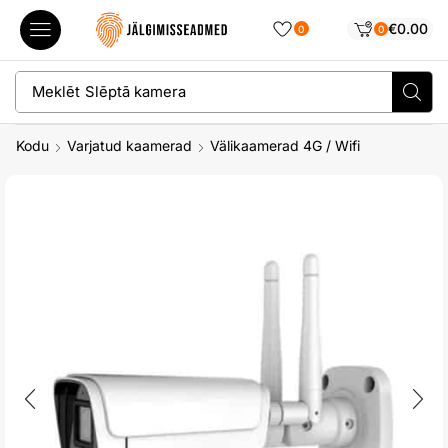
€
0.00
0
0
Meklēt
Slēptā kamera
Kodu
Varjatud kaamerad
Välikaamerad 4G / Wifi