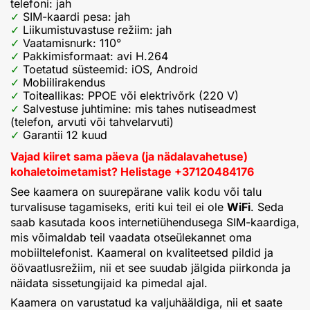
telefoni: jah
SIM-kaardi pesa: jah
Liikumistuvastuse režiim: jah
Vaatamisnurk: 110°
Pakkimisformaat: avi H.264
Toetatud süsteemid: iOS, Android
Mobiilirakendus
Toiteallikas: PPOE või elektrivõrk (220 V)
Salvestuse juhtimine: mis tahes nutiseadmest
(telefon, arvuti või tahvelarvuti)
Garantii 12 kuud
Vajad kiiret sama päeva (ja nädalavahetuse)
kohaletoimetamist? Helistage +37120484176
See kaamera on suurepärane valik kodu või talu
turvalisuse tagamiseks, eriti kui teil ei ole
WiFi
. Seda
saab kasutada koos internetiühendusega SIM-kaardiga,
mis võimaldab teil vaadata otseülekannet oma
mobiiltelefonist. Kaameral on kvaliteetsed pildid ja
öövaatlusrežiim, nii et see suudab jälgida piirkonda ja
näidata sissetungijaid ka pimedal ajal.
Kaamera on varustatud ka valjuhääldiga, nii et saate