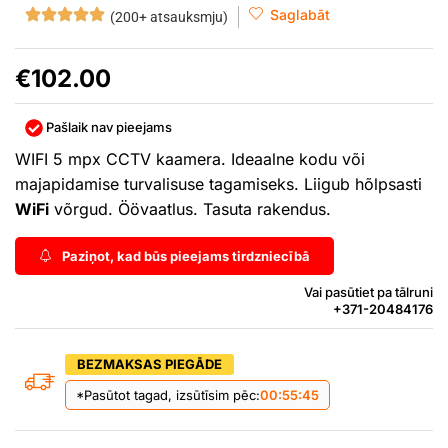
Saglabāt
(200+ atsauksmju)
€
102.00
Pašlaik nav pieejams
WIFI 5 mpx CCTV kaamera. Ideaalne kodu või
majapidamise turvalisuse tagamiseks. Liigub hõlpsasti
WiFi
võrgud. Öövaatlus. Tasuta rakendus.
Paziņot, kad būs pieejams tirdzniecībā
Vai pasūtiet pa tālruni
+371-20484176
BEZMAKSAS PIEGĀDE
*Pasūtot tagad, izsūtīsim pēc:
00:55:44