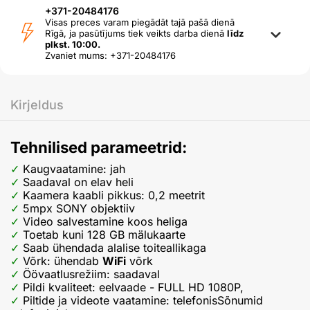
+371-20484176
Visas preces varam piegādāt tajā pašā dienā
Rīgā, ja pasūtījums tiek veikts darba dienā
līdz
plkst. 10:00.
Zvaniet mums: +371-20484176
Kirjeldus
Tehnilised parameetrid:
Kaugvaatamine: jah
Saadaval on elav heli
Kaamera kaabli pikkus: 0,2 meetrit
5mpx SONY objektiiv
Video salvestamine koos heliga
Toetab kuni 128 GB mälukaarte
Saab ühendada alalise toiteallikaga
Võrk: ühendab
WiFi
võrk
Öövaatlusrežiim: saadaval
Pildi kvaliteet: eelvaade - FULL HD 1080P,
Piltide ja videote vaatamine: telefonisSõnumid