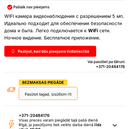
Pašlaik nav pieejams
WIFI камера видеонаблюдения с разрешением 5 мп.
Идеально подходит для обеспечения безопасности
дома и быта. Легко подключается к
WiFi
сети.
Ночное видение. Бесплатное приложение.
Paziņot, kad būs pieejams tirdzniecībā
Vai pasūtiet pa tālruni
+371-20484176
BEZMAKSAS PIEGĀDE
Pasūtot tagad, izsūtīsim rīt
+371-20484176
Visas preces varam piegādāt tajā pašā dienā
Rīgā, ja pasūtījums tiek veikts darba dienā
līdz