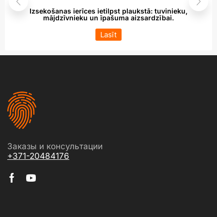
Izsekošanas ierīces ietilpst plaukstā: tuvinieku,
mājdzīvnieku un īpašuma aizsardzībai.
Lasīt
Заказы и консультации
+371-20484176