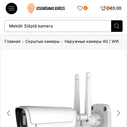
€
0.00
0
0
Meklēt
Slēptā kamera
Главная
Скрытые камеры
Наружные камеры 4G / Wifi