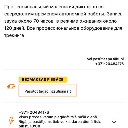
Профессиональный маленький диктофон со
сверхдолгим временем автономной работы. Запись
звука около 70 часов, в режиме ожидания около
120 дней. Все профессиональное оборудование для
трекинга
Vai pasūtiet pa tālruni
+371-20484176
BEZMAKSAS PIEGĀDE
Pasūtot tagad, izsūtīsim rīt
+371-20484176
Visas preces varam piegādāt tajā pašā dienā
Rīgā, ja pasūtījums tiek veikts darba dienā
līdz
plkst. 10:00.