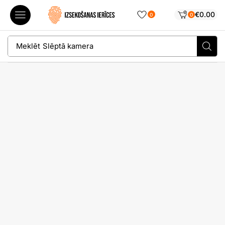
€
0.00
0
0
Meklēt
Slēptā kamera