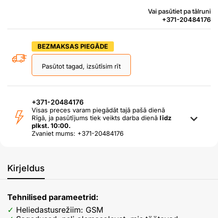
Vai pasūtiet pa tālruni
+371-20484176
BEZMAKSAS PIEGĀDE
Pasūtot tagad, izsūtīsim rīt
+371-20484176
Visas preces varam piegādāt tajā pašā dienā
Rīgā, ja pasūtījums tiek veikts darba dienā
līdz
plkst. 10:00.
Zvaniet mums: +371-20484176
Kirjeldus
Tehnilised parameetrid:
Heliedastusrežiim: GSM