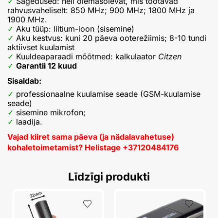
Sagedused: neli olemasolevat, mis töötavad
rahvusvaheliselt: 850 MHz; 900 MHz; 1800 MHz ja
1900 MHz.
Aku tüüp: liitium-ioon (sisemine)
Aku kestvus: kuni 20 päeva ooterežiimis; 8-10 tundi
aktiivset kuulamist
Kuuldeaparaadi mõõtmed: kalkulaator
Citzen
Garantii 12 kuud
Sisaldab:
professionaalne kuulamise seade (GSM-kuulamise
seade)
sisemine mikrofon;
laadija.
Vajad kiiret sama päeva (ja nädalavahetuse)
kohaletoimetamist? Helistage
+
37120484176
Līdzīgi produkti