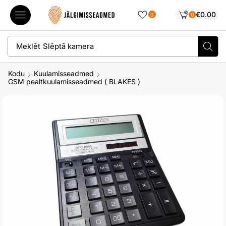
€
0.00
0
0
Meklēt
Slēptā kamera
Kodu
Kuulamisseadmed
GSM pealtkuulamisseadmed ( BLAKES )