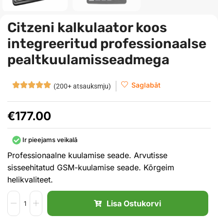
Citzeni kalkulaator koos
integreeritud professionaalse
pealtkuulamisseadmega
Saglabāt
(200+ atsauksmju)
€
177.00
Ir pieejams veikalā
Professionaalne kuulamise seade. Arvutisse
sisseehitatud GSM-kuulamise seade. Kõrgeim
helikvaliteet.
Lisa Ostukorvi