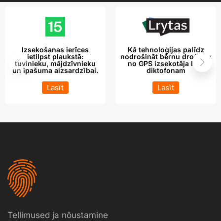
Izsekošanas ierīces
Kā tehnoloģijas palīdz
ietilpst plaukstā:
nodrošināt bērnu drošību:
tuvinieku, mājdzīvnieku
no GPS izsekotāja līdz
un īpašuma aizsardzībai.
diktofonam
Lasīt
Lasīt
Tellimused ja nõustamine