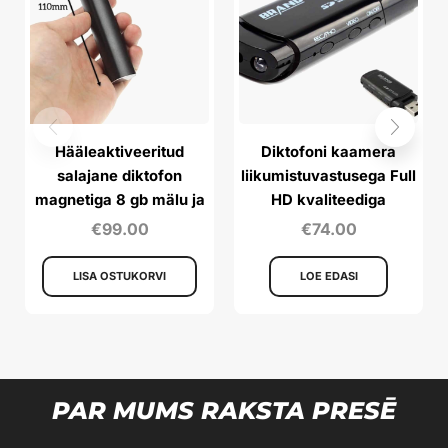
Hääleaktiveeritud
Diktofoni kaamera
salajane diktofon
liikumistuvastusega Full
magnetiga 8 gb mälu ja
HD kvaliteediga
11 päeva aku
€
99.00
€
74.00
kestvusega
LISA OSTUKORVI
LOE EDASI
PAR MUMS RAKSTA PRESĒ