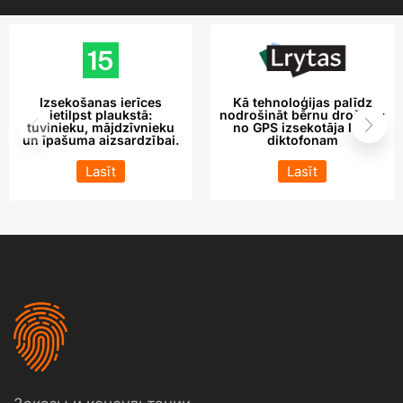
Izsekošanas ierīces
Kā tehnoloģijas palīdz
ietilpst plaukstā:
nodrošināt bērnu drošību:
tuvinieku, mājdzīvnieku
no GPS izsekotāja līdz
un īpašuma aizsardzībai.
diktofonam
Lasīt
Lasīt