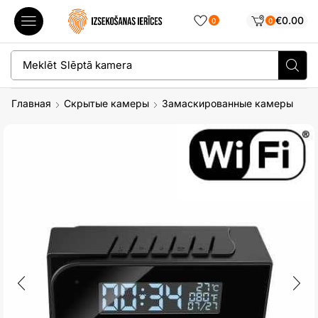
€
0.00
0
0
Meklēt
Slēptā kamera
Главная
Скрытые камеры
Замаскированные камеры