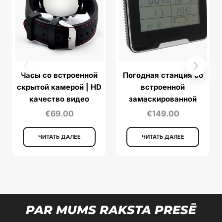
Часы со встроенной
Погодная станция со
скрытой камерой | HD
встроенной
качество видео
замаскированной
камерой с ночным
€
69.00
€
149.00
видением WiFi |
ЧИТАТЬ ДАЛЕЕ
ЧИТАТЬ ДАЛЕЕ
PAR MUMS RAKSTA PRESĒ