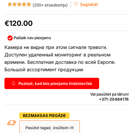
Saglabāt
(200+ atsauksmju)
€
120.00
Pašlaik nav pieejams
Камера не видна при этом сигнале тревоги.
Доступен удаленный мониторинг в реальном
времени. Бесплатная доставка по всей Европе.
Большой ассортимент продукции
Paziņot, kad būs pieejams tirdzniecībā
Vai pasūtiet pa tālruni
+371-20484176
BEZMAKSAS PIEGĀDE
Pasūtot tagad, izsūtīsim rīt