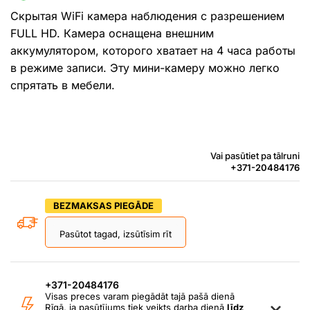
Скрытая WiFi камера наблюдения с разрешением
FULL HD. Камера оснащена внешним
аккумулятором, которого хватает на 4 часа работы
в режиме записи. Эту мини-камеру можно легко
спрятать в мебели.
Vai pasūtiet pa tālruni
+371-20484176
BEZMAKSAS PIEGĀDE
Pasūtot tagad, izsūtīsim rīt
+371-20484176
Visas preces varam piegādāt tajā pašā dienā
Rīgā, ja pasūtījums tiek veikts darba dienā
līdz