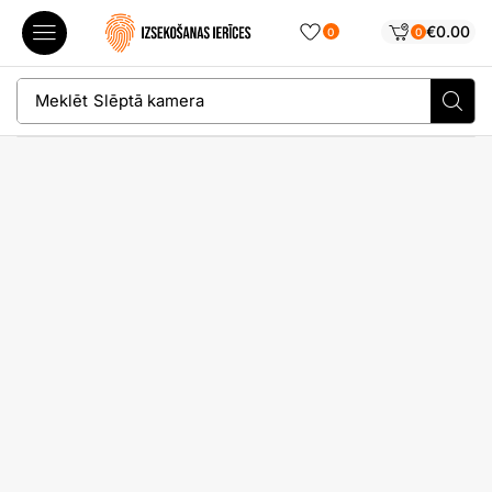
€
0.00
0
0
Meklēt
Slēptā kamera