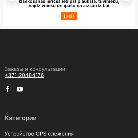
Izsekošanas ierīces ietilpst plaukstā: tuvinieku,
mājdzīvnieku un īpašuma aizsardzībai.
Lasīt
Заказы и консультации
+371-20484176
Категории
Устройство GPS слежения