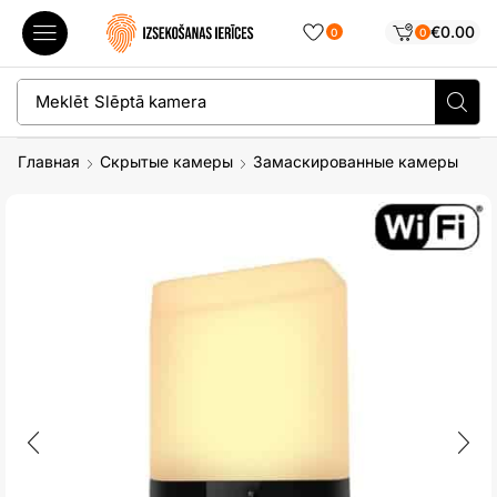
€
0.00
0
0
Meklēt
Slēptā kamera
Главная
Скрытые камеры
Замаскированные камеры