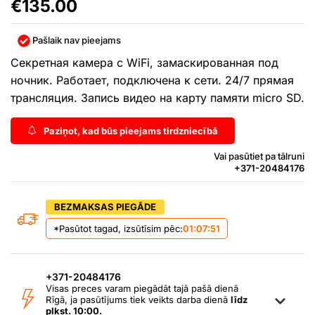
€
135.00
Pašlaik nav pieejams
Секретная камера с WiFi, замаскированная под
ночник. Работает, подключена к сети. 24/7 прямая
трансляция. Запись видео на карту памяти micro SD.
Paziņot, kad būs pieejams tirdzniecībā
Vai pasūtiet pa tālruni
+371-20484176
BEZMAKSAS PIEGĀDE
*Pasūtot tagad, izsūtīsim pēc:
01:07:51
+371-20484176
Visas preces varam piegādāt tajā pašā dienā
Rīgā, ja pasūtījums tiek veikts darba dienā
līdz
plkst. 10:00.