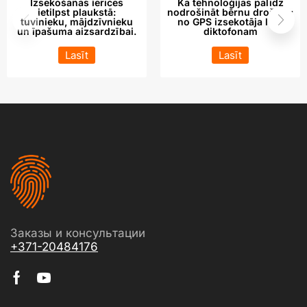
Izsekošanas ierīces
Kā tehnoloģijas palīdz
ietilpst plaukstā:
nodrošināt bērnu drošību:
tuvinieku, mājdzīvnieku
no GPS izsekotāja līdz
un īpašuma aizsardzībai.
diktofonam
Lasīt
Lasīt
Заказы и консультации
+371-20484176