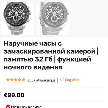
Наручные часы с
замаскированной камерой |
памятью 32 Гб | функцией
ночного видения
Saglabāt
(200+ atsauksmju)
€
99.00
Pašlaik nav pieejams