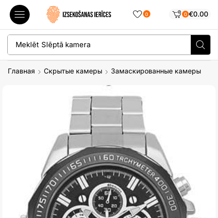
€
0.00
0
0
Meklēt
Slēptā kamera
Главная
Скрытые камеры
Замаскированные камеры