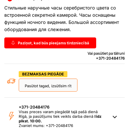
Стильные наручные часы серебристого цвета со
встроенной секретной камерой. Часы оснащены
функцией ночного видения. Большой ассортимент
оборудования для слежения.
Paziņot, kad būs pieejams tirdzniecībā
Vai pasūtiet pa tālruni
+371-20484176
BEZMAKSAS PIEGĀDE
Pasūtot tagad, izsūtīsim rīt
+371-20484176
Visas preces varam piegādāt tajā pašā dienā
Rīgā, ja pasūtījums tiek veikts darba dienā
līdz
plkst. 10:00.
Zvaniet mums: +371-20484176