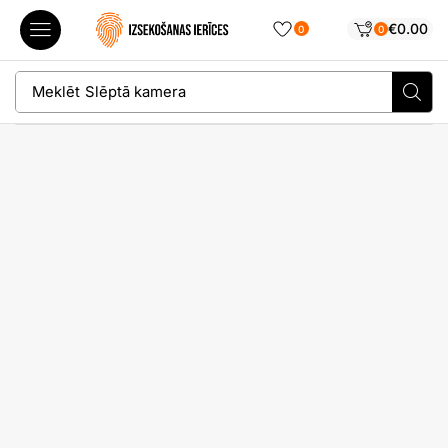
€
0.00
0
0
Meklēt
Slēptā kamera