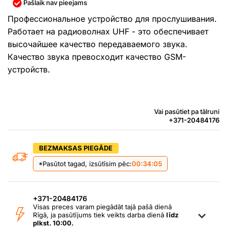
Pašlaik nav pieejams
Профессиональное устройство для прослушивания.
Работает на радиоволнах UHF - это обеспечивает
высочайшее качество передаваемого звука.
Качество звука превосходит качество GSM-
устройств.
Vai pasūtiet pa tālruni
+371-20484176
BEZMAKSAS PIEGĀDE
*Pasūtot tagad, izsūtīsim pēc:
00:34:05
+371-20484176
Visas preces varam piegādāt tajā pašā dienā
Rīgā, ja pasūtījums tiek veikts darba dienā
līdz
plkst. 10:00.