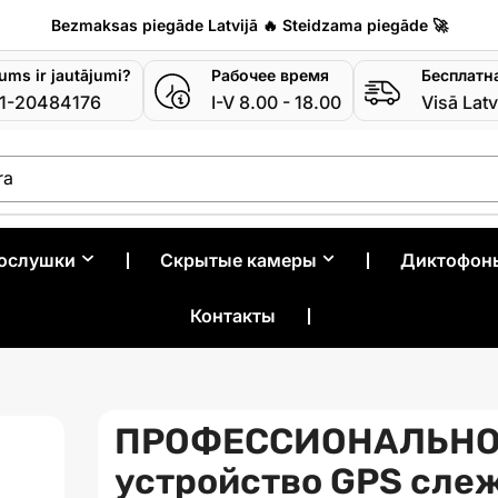
Bezmaksas piegāde Latvijā 🔥 Steidzama piegāde 🚀
jums ir jautājumi?
Рабочее время
Бесплатн
1-20484176
I-V 8.00 - 18.00
Visā Latv
ra
рослушки
❘
Скрытые камеры
❘
Диктофон
Контакты
❘
ПРОФЕССИОНАЛЬНО
устройство GPS сле