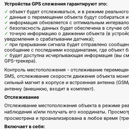
Устройства GPS слежения гарантируют это:
объект будет отслеживаться, и в режиме реальног
данные о перемещении объекта будут собираться и 
информация обновляется с оптимальным интервало
безопасность данных будет обеспечена в случае об
точную информацию о движении объекта (в устройс
уведомления о срабатывании датчика);
при прерывании сигнала будет отправлено сообщени
сообщение с последними координатами, где объект б
будет доступна исчерпывающая информация (вы смо
GPS-трекера).
Контроль местоположения - отслеживание перемещени
SMS, отслеживание скорости движения объекта монит
сильный магнит в корпусе и встроенная антенна (GSM
антенну (внешнюю, входит в комплект).
Отслеживание
Отслеживание местоположения объекта в режиме реа
наблюдения и/или получать его координаты. Просмот
просмотрена и проанализирована в любое время (треб
Включает в себя: