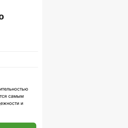
ю
ительностью
ется самым
дежности и