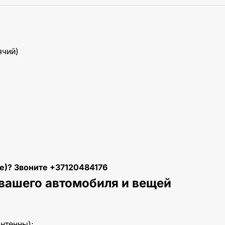
ячий)
е)? Звоните +37
120484176
 вашего автомобиля и вещей
нтенны);