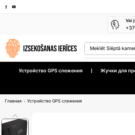
Vai 
+37
Meklēt
Slēptā kame
Устройство GPS слежения
❘
Жучки для п
Главная
Устройство GPS слежения