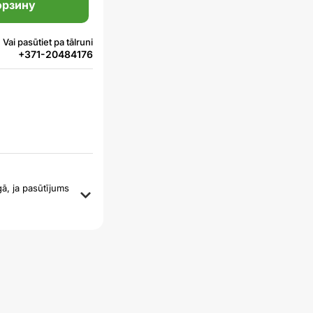
орзину
Vai pasūtiet pa tālruni
+371-20484176
ā, ja pasūtījums