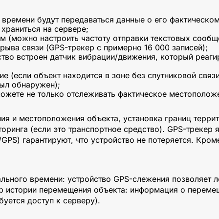
о времени будут передаваться данные о его фактическо
храниться на сервере;
м (можно настроить частоту отправки текстовых сообщ
рыва связи (GPS-трекер с примерно 16 000 записей);
тво встроен датчик вибрации/движения, который реаги
е (если объект находится в зоне без спутниковой связи
ыл обнаружен);
жете не только отслеживать фактическое местоположен
я и местоположения объекта, установка границ терри
оринга (если это транспортное средство). GPS-трекер
/GPS) гарантируют, что устройство не потеряется. Кро
льного времени: устройство GPS-слежения позволяет л
р истории перемещения объекта: информация о перемещ
уется доступ к серверу).