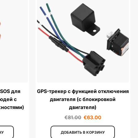
 SOS для
GPS-трекер с функцией отключения
юдей с
двигателя (с блокировкой
ностями)
двигателя)
€
81.00
€
63.00
НУ
ДОБАВИТЬ В КОРЗИНУ