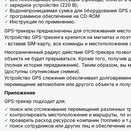
зарядное устройство (220 В);
Водонепроницаемая сумка для оборудования GPS 
программное обеспечение на CD-ROM
Инструкция по применению.
GPS-трекеры предназначены для отслеживания место
Устройство GPS-трекинга крепится на магнитах и по
- вставив SIM-карту, все команды и местоположение
Неограниченный радиус действия GPS-трекера позво
объекта не будет прерываться. Кроме того, получив
(полная история передвижения). Таким образом, вы 
(доступны спутниковые снимки).
Устройство GPS слежения обеспечивает долговременн
перемещение автомобиля или другого объекта и полу
Приложение
GPS-трекер подходит для:
поиск или отслеживание перемещения различных т
контролировать местоположение и маршруты, по к
проверять расход ресурсов компании (топливо и т.д
поиск сотрудников или других лиц и обеспечение и