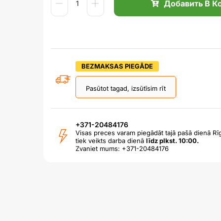
Добавить В К
BEZMAKSAS PIEGĀDE
Pasūtot tagad, izsūtīsim rīt
+371-20484176
Visas preces varam piegādāt tajā pašā dienā Rīg
tiek veikts darba dienā
līdz plkst. 10:00.
Zvaniet mums: +371-20484176