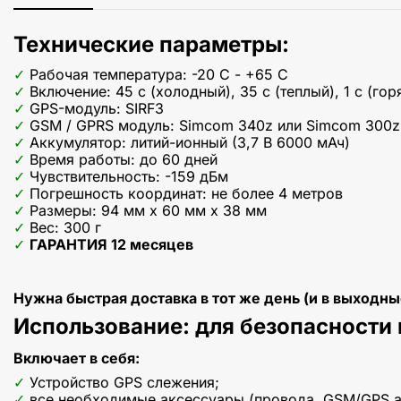
Технические параметры:
Рабочая температура: -20 C - +65 C
Включение: 45 с (холодный), 35 с (теплый), 1 с (гор
GPS-модуль: SIRF3
GSM / GPRS модуль: Simcom 340z или Simcom 300z
Аккумулятор: литий-ионный (3,7 В 6000 мАч)
Время работы: до 60 дней
Чувствительность: -159 дБм
Погрешность координат: не более 4 метров
Размеры: 94 мм x 60 мм x 38 мм
Вес: 300 г
ГАРАНТИЯ 12 месяцев
Нужна быстрая доставка в тот же день (и в выходны
Использование: для безопасности
Включает в себя:
Устройство GPS слежения;
все необходимые аксессуары (провода, GSM/GPS а