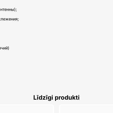
нтенны);
слежения;
ячий)
Līdzīgi produkti