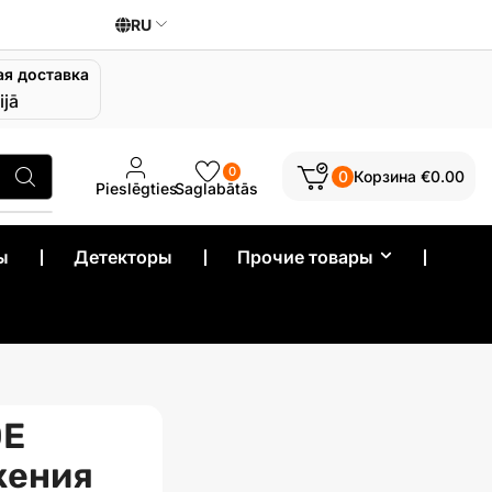
RU
ая доставка
ijā
0
0
Корзина
€
0.00
Pieslēgties
Saglabātās
ы
❘
Детекторы
❘
Прочие товары
❘
Е
жения