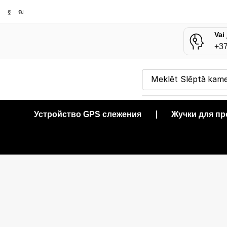
Vai
+3
Meklēt
Slēptā kam
Устройство GPS слежения
❘
Жучки для п