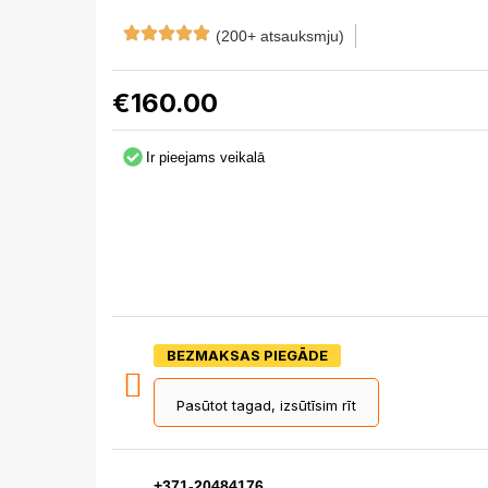
(200+ atsauksmju)
€
160.00
Ir pieejams veikalā
BEZMAKSAS PIEGĀDE
Pasūtot tagad, izsūtīsim rīt
+371-20484176