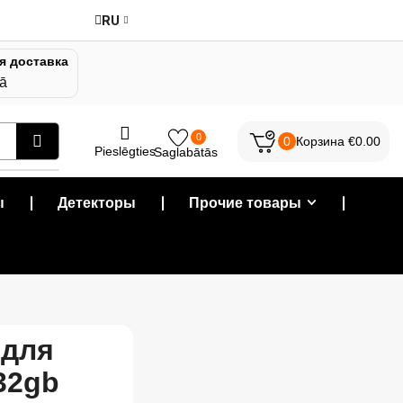
RU
я доставка
jā
0
0
Корзина
€
0.00
Pieslēgties
Saglabātās
ы
❘
Детекторы
❘
Прочие товары
❘
 для
32gb