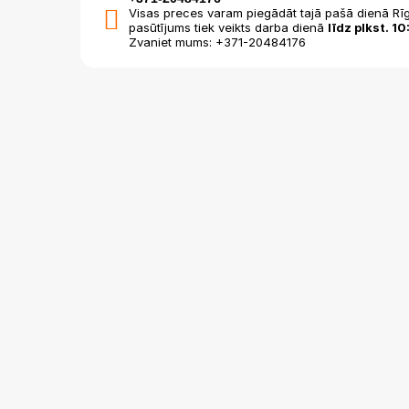
Visas preces varam piegādāt tajā pašā dienā Rīg
pasūtījums tiek veikts darba dienā
līdz plkst. 10
Zvaniet mums: +371-20484176