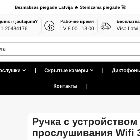
Bezmaksas piegāde Latvijā 🔥 Steidzama piegāde 🚀
 jums ir jautājumi?
Рабочее время
Бесплатна
71-20484176
I-V 8.00 - 18.00
Visā Latvi
era
рослушки
❘
Скрытые камеры
❘
Диктофон
Контакты
❘
Ручка с устройством
прослушивания Wifi 