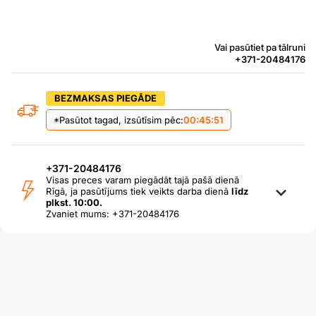
Vai pasūtiet pa tālruni
+371-20484176
BEZMAKSAS PIEGĀDE
*Pasūtot tagad, izsūtīsim pēc:
00:45:50
+371-20484176
Visas preces varam piegādāt tajā pašā dienā
Rīgā, ja pasūtījums tiek veikts darba dienā
līdz
plkst. 10:00.
Zvaniet mums: +371-20484176