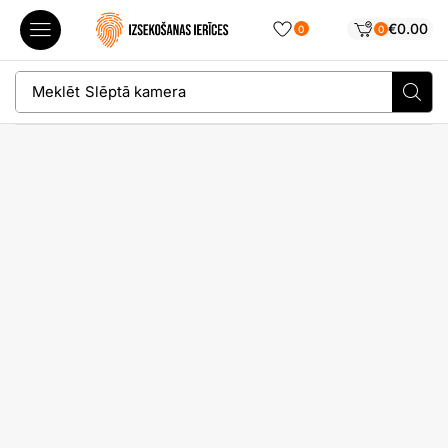
€
0.00
0
0
Meklēt
Slēptā kamera