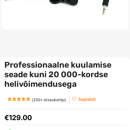
Professionaalne kuulamise
seade kuni 20 000-kordse
helivõimendusega
Saglabāt
(200+ atsauksmju)
€
129.00