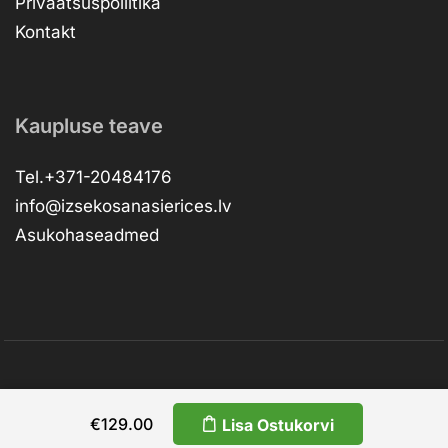
Privaatsuspoliitika
Kontakt
Kaupluse teave
Tel.+371-20484176
info@izsekosanasierices.lv
Asukohaseadmed
Copyright © 2026 –
dev.RVNSKI
RESTapi
€
129.00
Lisa Ostukorvi