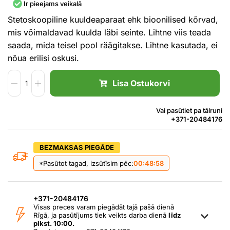
Ir pieejams veikalā
Stetoskoopiline kuuldeaparaat ehk bioonilised kõrvad,
mis võimaldavad kuulda läbi seinte. Lihtne viis teada
saada, mida teisel pool räägitakse. Lihtne kasutada, ei
nõua erilisi oskusi.
Lisa Ostukorvi
Vai pasūtiet pa tālruni
+371-20484176
BEZMAKSAS PIEGĀDE
*Pasūtot tagad, izsūtīsim pēc:
00:48:58
+371-20484176
Visas preces varam piegādāt tajā pašā dienā
Rīgā, ja pasūtījums tiek veikts darba dienā
līdz
plkst. 10:00.