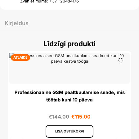
Zvaniet mums: +371-20484176
Kirjeldus
Līdzīgi produkti
ATLAIDE
Professionaalne GSM pealtkuulamise seade, mis
töötab kuni 10 päeva
€
144.00
€
115.00
LISA OSTUKORVI