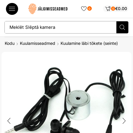
€
0.00
0
0
Meklēt
Slēptā kamera
Kodu
Kuulamisseadmed
Kuulamine läbi tõkete (seinte)