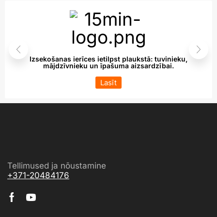
Izsekošanas ierīces ietilpst plaukstā: tuvinieku,
mājdzīvnieku un īpašuma aizsardzībai.
Lasīt
Tellimused ja nõustamine
+371-20484176