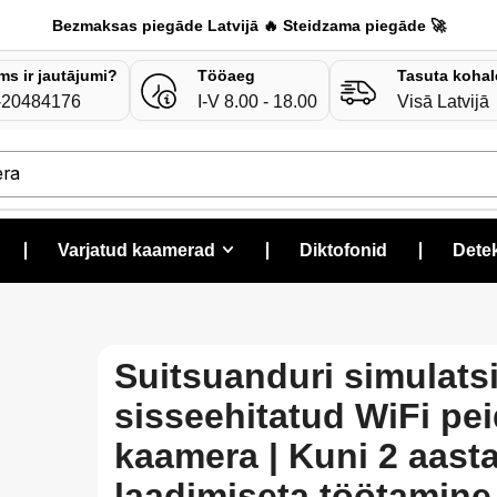
Bezmaksas piegāde Latvijā 🔥 Steidzama piegāde 🚀
ms ir jautājumi?
Tööaeg
Tasuta kohal
-20484176
I-V 8.00 - 18.00
Visā Latvijā
era
❘
Varjatud kaamerad
❘
Diktofonid
❘
Detek
Suitsuanduri simulats
sisseehitatud WiFi pe
kaamera | Kuni 2 aasta
laadimiseta töötamine