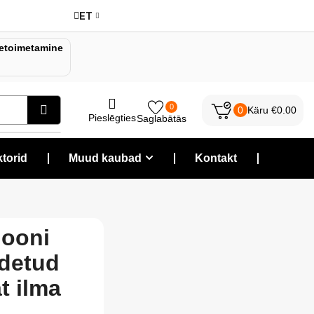
ET
etoimetamine
0
0
Käru
€
0.00
Pieslēgties
Saglabātās
torid
❘
Muud kaubad
❘
Kontakt
❘
iooni
idetud
t ilma