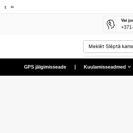
Vai ju
+371
Meklēt
Slēptā kam
GPS jälgimisseade
❘
Kuulamisseadmed