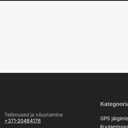
Kategoori
Tellimused ja nõustamine
GPS jälgimi
+371-20484176
Kuulamiss