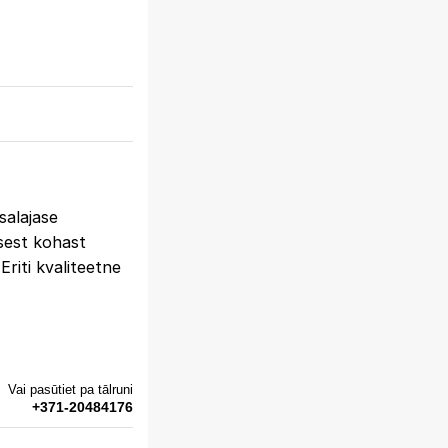
salajase
sest kohast
Eriti kvaliteetne
Vai pasūtiet pa tālruni
+371-20484176