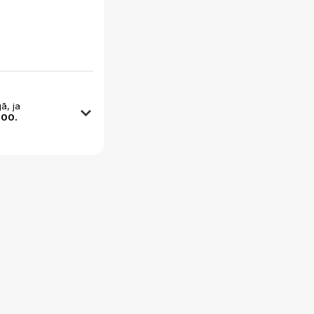
ā, ja
:00.