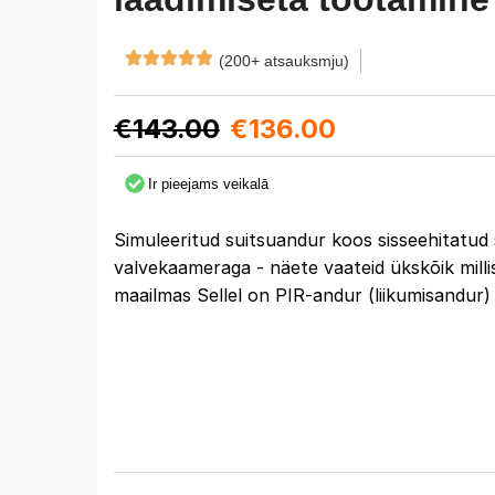
(200+ atsauksmju)
€
143.00
€
136.00
Ir pieejams veikalā
Simuleeritud suitsuandur koos sisseehitatud 
valvekaameraga - näete vaateid ükskõik milli
maailmas Sellel on PIR-andur (liikumisandur) 