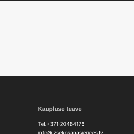
Kaupluse teave
Tel.+371-20484176
info@izsekosanasierices.lv