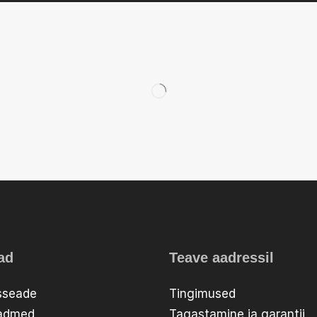
ad
Teave aadressil
sseade
Tingimused
eadmed
Tagastamine ja garantii