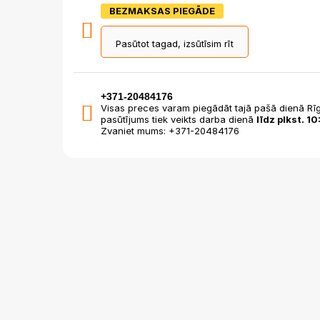
BEZMAKSAS PIEGĀDE
Pasūtot tagad, izsūtīsim rīt
+371-20484176
Visas preces varam piegādāt tajā pašā dienā Rīg
pasūtījums tiek veikts darba dienā
līdz plkst. 10
Zvaniet mums: +371-20484176