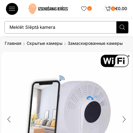
€
0.00
0
0
Meklēt
Slēptā kamera
Главная
Скрытые камеры
Замаскированные камеры