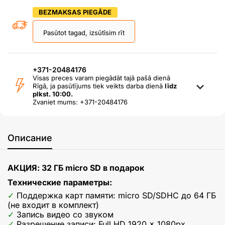
BEZMAKSAS PIEGĀDE
Pasūtot tagad, izsūtīsim rīt
+371-20484176
Visas preces varam piegādāt tajā pašā dienā
Rīgā, ja pasūtījums tiek veikts darba dienā
līdz
plkst. 10:00.
Zvaniet mums: +371-20484176
Описание
АКЦИЯ: 32 ГБ micro SD в подарок
Технические параметры:
Поддержка карт памяти: micro SD/SDHC до 64 ГБ
(не входит в комплект)
Запись видео со звуком
Разрешение записи: Full HD 1920 x 1080px