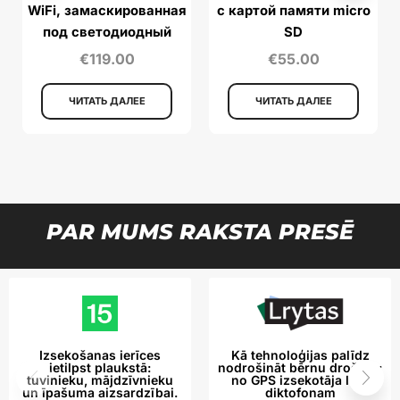
WiFi, замаскированная
с картой памяти micro
под светодиодный
SD
ночник
€
119.00
€
55.00
ЧИТАТЬ ДАЛЕЕ
ЧИТАТЬ ДАЛЕЕ
PAR MUMS RAKSTA PRESĒ
Izsekošanas ierīces
Kā tehnoloģijas palīdz
ietilpst plaukstā:
nodrošināt bērnu drošību:
tuvinieku, mājdzīvnieku
no GPS izsekotāja līdz
un īpašuma aizsardzībai.
diktofonam