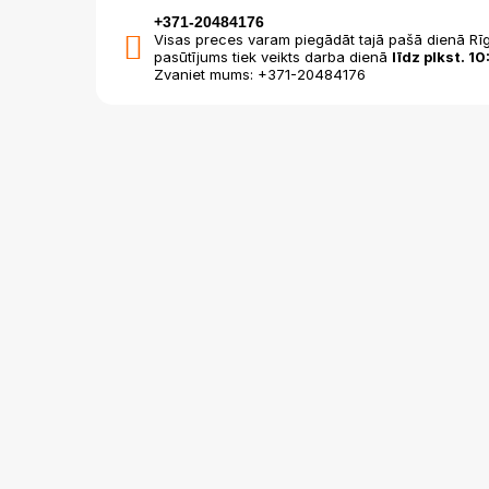
+371-20484176
Visas preces varam piegādāt tajā pašā dienā Rīg
pasūtījums tiek veikts darba dienā
līdz plkst. 10
Zvaniet mums: +371-20484176