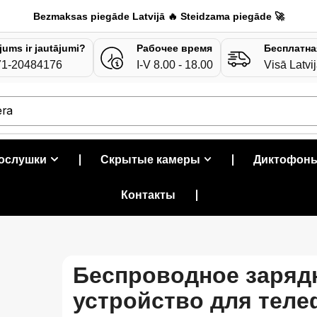
Bezmaksas piegāde Latvijā 🔥 Steidzama piegāde 🚀
 jums ir jautājumi?
Рабочее время
Бесплатна
71-20484176
I-V 8.00 - 18.00
Visā Latvi
era
рослушки
❘
Скрытые камеры
❘
Диктофон
Контакты
❘
Беспроводное заряд
устройство для теле