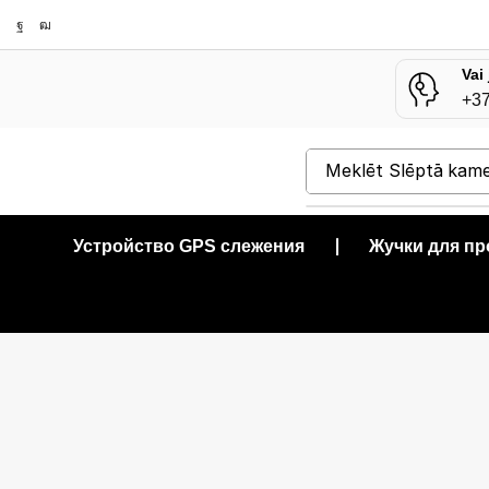
Vai
+3
Meklēt
Slēptā kam
Устройство GPS слежения
❘
Жучки для п