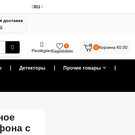
RU
я доставка
jā
0
0
Корзина
€
0.00
Pieslēgties
Saglabātās
ы
❘
Детекторы
❘
Прочие товары
❘
ное
фона с