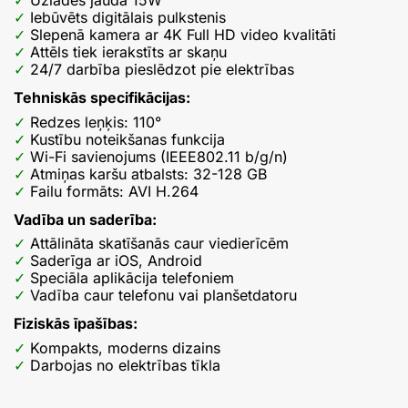
Uzlādes jauda 15W
Iebūvēts digitālais pulkstenis
Slepenā kamera ar 4K Full HD video kvalitāti
Attēls tiek ierakstīts ar skaņu
24/7 darbība pieslēdzot pie elektrības
Tehniskās specifikācijas:
Redzes leņķis: 110°
Kustību noteikšanas funkcija
Wi-Fi savienojums (IEEE802.11 b/g/n)
Atmiņas karšu atbalsts: 32-128 GB
Failu formāts: AVI H.264
Vadība un saderība:
Attālināta skatīšanās caur viedierīcēm
Saderīga ar iOS, Android
Speciāla aplikācija telefoniem
Vadība caur telefonu vai planšetdatoru
Fiziskās īpašības:
Kompakts, moderns dizains
Darbojas no elektrības tīkla