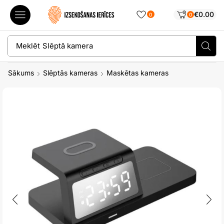
€
0.00
0
0
Meklēt
Slēptā kamera
Sākums
Slēptās kameras
Maskētas kameras