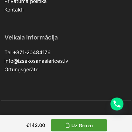
Privātuma politika
Kontakti
Veikala informācija
Tel.+371-20484176
info@izsekosanasierices.lv
Ortungsgeräte
Copyright © 2026 –
dev.RVNSKI
RESTapi
€
142.00
Uz Grozu