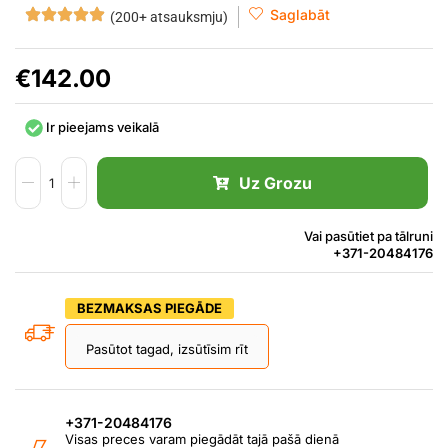
Saglabāt
(200+ atsauksmju)
€
142.00
Ir pieejams veikalā
Uz Grozu
Vai pasūtiet pa tālruni
+371-20484176
BEZMAKSAS PIEGĀDE
Pasūtot tagad, izsūtīsim rīt
+371-20484176
Visas preces varam piegādāt tajā pašā dienā