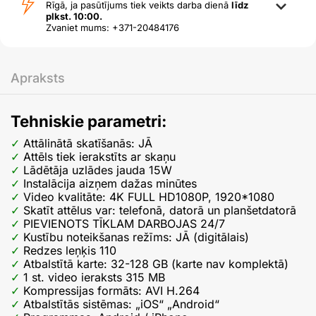
Rīgā, ja pasūtījums tiek veikts darba dienā
līdz
plkst. 10:00.
Zvaniet mums: +371-20484176
Apraksts
Tehniskie parametri:
Attālinātā skatīšanās: JĀ
Attēls tiek ierakstīts ar skaņu
Lādētāja uzlādes jauda 15W
Instalācija aizņem dažas minūtes
Video kvalitāte: 4K FULL HD1080P, 1920*1080
Skatīt attēlus var: telefonā, datorā un planšetdatorā
PIEVIENOTS TĪKLAM DARBOJAS 24/7
Kustību noteikšanas režīms: JĀ (digitālais)
Redzes leņķis 110
Atbalstītā karte: 32-128 GB (karte nav komplektā)
1 st. video ieraksts 315 MB
Kompressijas formāts: AVI H.264
Atbalstītās sistēmas: „iOS“ „Android“