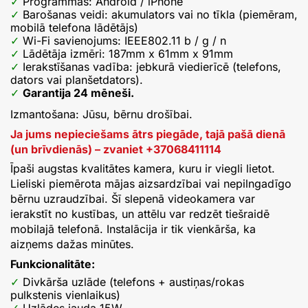
Programmas: Android / iPhone
Barošanas veidi: akumulators vai no tīkla (piemēram,
mobilā telefona lādētājs)
Wi-Fi savienojums: IEEE802.11 b / g / n
Lādētāja izmēri: 187mm x 61mm x 91mm
Ierakstīšanas vadība: jebkurā viedierīcē (telefons,
dators vai planšetdators).
Garantija 24 mēneši.
Izmantošana: Jūsu, bērnu drošībai.
Ja jums nepieciešams ātrs piegāde, tajā pašā dienā
(un brīvdienās) – zvaniet +37068411114
Īpaši augstas kvalitātes kamera, kuru ir viegli lietot.
Lieliski piemērota mājas aizsardzībai vai nepilngadīgo
bērnu uzraudzībai. Šī slepenā videokamera var
ierakstīt no kustības, un attēlu var redzēt tiešraidē
mobilajā telefonā. Instalācija ir tik vienkārša, ka
aizņems dažas minūtes.
Funkcionalitāte:
Divkārša uzlāde (telefons + austiņas/rokas
pulkstenis vienlaikus)