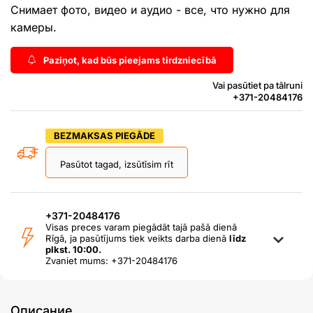
Снимает фото, видео и аудио - все, что нужно для
камеры.
Paziņot, kad būs pieejams tirdzniecībā
Vai pasūtiet pa tālruni
+371-20484176
BEZMAKSAS PIEGĀDE
Pasūtot tagad, izsūtīsim rīt
+371-20484176
Visas preces varam piegādāt tajā pašā dienā
Rīgā, ja pasūtījums tiek veikts darba dienā
līdz
plkst. 10:00.
Zvaniet mums: +371-20484176
Описание