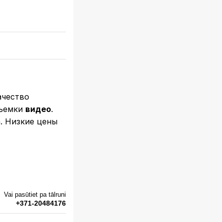
ачество
съемки
видео
.
. Низкие цены
Vai pasūtiet pa tālruni
+371-20484176