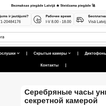
Bezmaksas piegāde Latvijā 🔥 Steidzama piegāde 🚀
 jums ir jautājumi?
Рабочее время
Бесплатна
71-20484176
I-V 8.00 - 18.00
Visā Latvi
era
рослушки
❘
Скрытые камеры
❘
Диктофон
Контакты
❘
Серебряные часы ун
секретной камерой