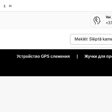
Vai
+3
Meklēt
Slēptā kam
Устройство GPS слежения
❘
Жучки для п