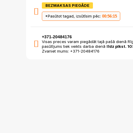
BEZMAKSAS PIEGĀDE
*Pasūtot tagad, izsūtīsim pēc:
00:56:15
+371-20484176
Visas preces varam piegādāt tajā pašā dienā Rīg
pasūtījums tiek veikts darba dienā
līdz plkst. 10
Zvaniet mums: +371-20484176