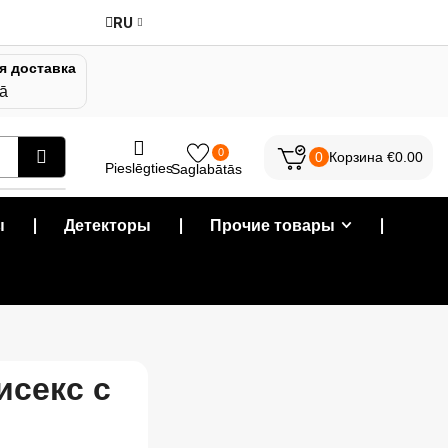
RU
я доставка
jā
0
0
Корзина
€
0.00
Pieslēgties
Saglabātās
ы
❘
Детекторы
❘
Прочие товары
❘
исекс с