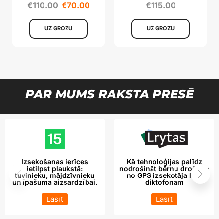
funkciju
sensoru
€
110.00
€
70.00
€
115.00
UZ GROZU
UZ GROZU
PAR MUMS RAKSTA PRESĒ
Izsekošanas ierīces
Kā tehnoloģijas palīdz
ietilpst plaukstā:
nodrošināt bērnu drošību:
tuvinieku, mājdzīvnieku
no GPS izsekotāja līdz
un īpašuma aizsardzībai.
diktofonam
Lasīt
Lasīt