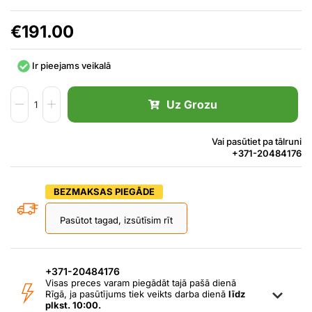
€
191.00
Ir pieejams veikalā
Uz Grozu
Vai pasūtiet pa tālruni
+371-20484176
BEZMAKSAS PIEGĀDE
Pasūtot tagad, izsūtīsim rīt
+371-20484176
Visas preces varam piegādāt tajā pašā dienā
Rīgā, ja pasūtījums tiek veikts darba dienā
līdz
plkst. 10:00.