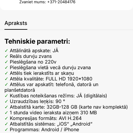
Zvaniet mums: +371-20484176
Apraksts
Tehniskie parametri:
Attālinātā apskate: JĀ
Reāls durvju zvans
Pieslēgšana no 220v
Pieslēgšana vietā vecā durvju zvana
Attēls tiek ierakstīts ar skaņu
Attēla kvalitāte: FULL HD 1920*1080
Attēlus var apskatīt: telefonā, datorā un
planšetdatorā
Kustības noteikšanas režīms: JĀ (digitālais)
Uzraudzības leņķis: 90 °
Atbalstītā karte: 32GB-128 GB (karte nav komplektā)
1 stunda video ieraksta aizņem 310 MB
Kompresijas formāts: AVI H.264
Atbalstītās sistēmas: „iOS“ „Android“
Programmas: Android / iPhone