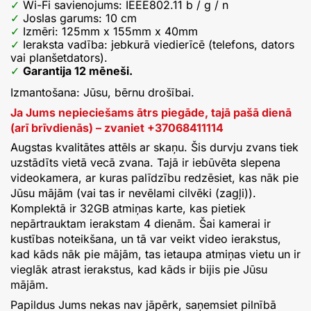
Wi-Fi savienojums: IEEE802.11 b / g / n
Joslas garums: 10 cm
Izmēri: 125mm x 155mm x 40mm
Ieraksta vadība: jebkurā viedierīcē (telefons, dators
vai planšetdators).
Garantija 12 mēneši.
Izmantošana: Jūsu, bērnu drošībai.
Ja Jums nepieciešams ātrs piegāde, tajā pašā dienā
(arī brīvdienās) – zvaniet +37068411114
Augstas kvalitātes attēls ar skaņu. Šis durvju zvans tiek
uzstādīts vietā vecā zvana. Tajā ir iebūvēta slepena
videokamera, ar kuras palīdzību redzēsiet, kas nāk pie
Jūsu mājām (vai tas ir nevēlami cilvēki (zagļi)).
Komplektā ir 32GB atmiņas karte, kas pietiek
nepārtrauktam ierakstam 4 dienām. Šai kamerai ir
kustības noteikšana, un tā var veikt video ierakstus,
kad kāds nāk pie mājām, tas ietaupa atmiņas vietu un ir
vieglāk atrast ierakstus, kad kāds ir bijis pie Jūsu
mājām.
Papildus Jums nekas nav jāpērk, saņemsiet pilnībā