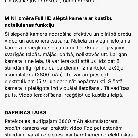
Lietošana: jūsu drošībai, bērnu drošībai.
MINI izmēra Full HD slēptā kamera ar kustību
noteikšanas funkciju
Šī slepenā kamera nodrošina efektīvu un pilnībā drošu
video un audio ierakstīšanu. Nelielā un viegli lietojamā
kamera ir viegli noslēpjama un lieliski darbojas jums
svarīgās telpās: mājās, darbā, noliktavās utt. Lai gan
kamera ir neliela, tā var ierakstīt attēlus līdz pat 8
stundām ilgi (pilnu darba dienu), izmantojot iekšējo
akumulatoru (3800 mAh). To var arī pieslēgt
elektrotīklam (5 V) un darbināt nepārtraukti. Slēptā
kamera ir pielāgota individuālai lietošanai. Tālvadības
pults. Video ierakstīšana, reaģējot uz kustību telpā.
DARBĪBAS LAIKS
Pateicoties jaudīgajam 3800 mAh akumulatoram,
stealth
kamera var ierakstīt video līdz pat astoņām
stundām. Varat izvēlēties, vai barot ierīci no elektriskās