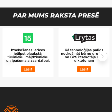
PAR MUMS RAKSTA PRESĒ
Izsekošanas ierīces
Kā tehnoloģijas palīdz
ietilpst plaukstā:
nodrošināt bērnu drošību:
tuvinieku, mājdzīvnieku
no GPS izsekotāja līdz
un īpašuma aizsardzībai.
diktofonam
Lasīt
Lasīt