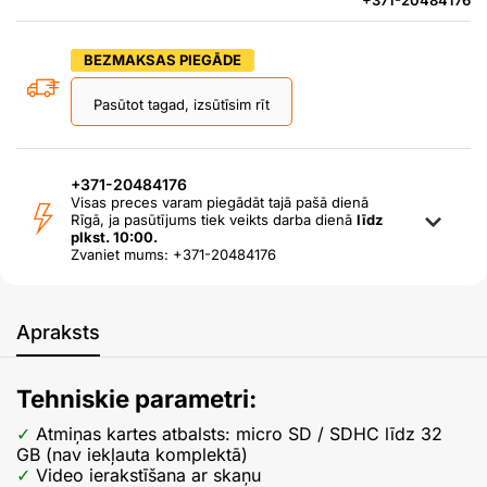
+371-20484176
BEZMAKSAS PIEGĀDE
Pasūtot tagad, izsūtīsim rīt
+371-20484176
Visas preces varam piegādāt tajā pašā dienā
Rīgā, ja pasūtījums tiek veikts darba dienā
līdz
plkst. 10:00.
Zvaniet mums: +371-20484176
Apraksts
Tehniskie parametri:
Atmiņas kartes atbalsts: micro SD / SDHC līdz 32
GB (nav iekļauta komplektā)
Video ierakstīšana ar skaņu