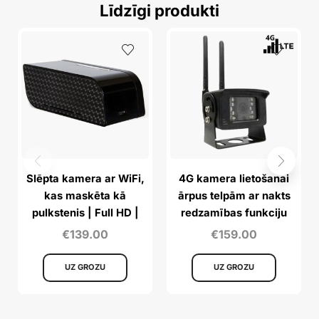
Līdzīgi produkti
Slēpta kamera ar WiFi,
4G kamera lietošanai
kas maskēta kā
ārpus telpām ar nakts
pulkstenis | Full HD |
redzamības funkciju
kustību sensors
€
139.00
€
159.00
UZ GROZU
UZ GROZU