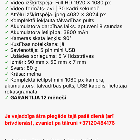
Video izšķirtspēja: Full HD 1920 x 1080 px
Video formāts: avi | 30 kadri sekundē
Attēlu izšķirtspēja: jpeg 4032 x 3024 px
Komplektā iekļauta tālvadības pults
Akumulatora darbības laiks: aptuveni 8 stundas
Akumulatora ietilpība: 3800 mAh
Kameras skata leņķis: 90°
Kustības noteikšana: jā
Savienotājs: 5 pin mini USB
Uzlādes spriegums: 5 V līdzstrāvas
Izmēri: 90 mm x 50 mm x 7 mm
Svars: 80 g
Krāsa: melna
Komplektā ietilpst mini 1080 px kamera,
akumulators, tālvadības pults, USB kabelis, lietotāja
rokasgrāmata
GARANTIJA 12 mēneši
Ja vajadzīga ātra piegāde tajā pašā dienā (arī
brīvdienās), zvaniet pa tālruni
+37120484176