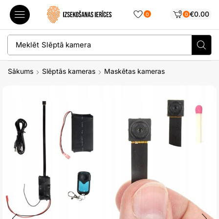
€
0.00
0
0
Meklēt
Slēptā kamera
Sākums
Slēptās kameras
Maskētas kameras