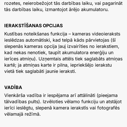
rozetes, neierobežojot tās darbības laiku, vai pagarināt
tās darbības laiku, izmantojot ārējo akumulatoru.
IERAKSTĪŠANAS OPCIJAS
Kustības noteikšanas funkcija – kameras videoieraksts
ieslēdzas automātiski, kad telpā kāds pārvietojas (šī
slepenās kameras opcija ļauj izvairīties no ierakstiem,
kad nekas nenotiek, taupīt akumulatora enerģiju un
ierīces atmiņu). Uzņemtais attēls tiek saglabāts atmiņas
kartē; ja atmiņas karte ir pilna, iepriekšējo ierakstu
vietā tiek saglabāti jaunie ieraksti.
VADĪBA
Vienkārša vadība ir iespējama arī attālināti (pieejama
tālvadības pults). Izvēloties vēlamo funkciju un atstājot
ierīci ieslēgtu, slepenā kamera ierakstīs vai fotografēs
vēlamajā režīmā.