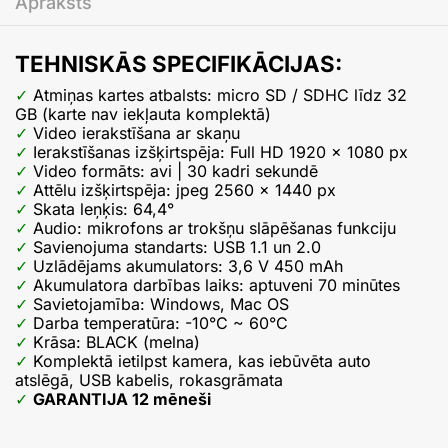
Apraksts
TEHNISKĀS SPECIFIKĀCIJAS:
Atmiņas kartes atbalsts: micro SD / SDHC līdz 32
GB (karte nav iekļauta komplektā)
Video ierakstīšana ar skaņu
Ierakstīšanas izšķirtspēja: Full HD 1920 x 1080 px
Video formāts: avi | 30 kadri sekundē
Attēlu izšķirtspēja: jpeg 2560 x 1440 px
Skata leņķis: 64,4°
Audio: mikrofons ar trokšņu slāpēšanas funkciju
Savienojuma standarts: USB 1.1 un 2.0
Uzlādējams akumulators: 3,6 V 450 mAh
Akumulatora darbības laiks: aptuveni 70 minūtes
Savietojamība: Windows, Mac OS
Darba temperatūra: -10°C ~ 60°C
Krāsa: BLACK (melna)
Komplektā ietilpst kamera, kas iebūvēta auto
atslēgā, USB kabelis, rokasgrāmata
GARANTIJA 12 mēneši