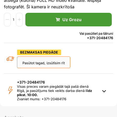
atslēgā (kulonā) FULL HD video kvalitāte. Iespēja
fotografēt. Šī kamera ir neuzkrītoša
Uz Grozu
Vai pasūtiet pa tālruni
+371-20484176
BEZMAKSAS PIEGĀDE
Pasūtot tagad, izsūtīsim rīt
+371-20484176
Visas preces varam piegādāt tajā pašā dienā
Rīgā, ja pasūtījums tiek veikts darba dienā
līdz
plkst. 10:00.
Zvaniet mums: +371-20484176