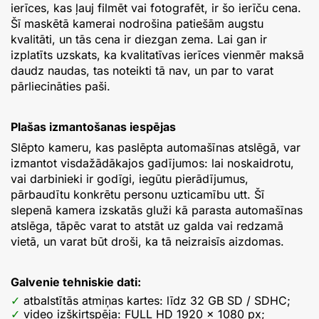
ierīces, kas ļauj filmēt vai fotografēt, ir šo ierīču cena.
Šī maskētā kamerai nodrošina patiešām augstu
kvalitāti, un tās cena ir diezgan zema. Lai gan ir
izplatīts uzskats, ka kvalitatīvas ierīces vienmēr maksā
daudz naudas, tas noteikti tā nav, un par to varat
pārliecināties paši.
Plašas izmantošanas iespējas
Slēpto kameru, kas paslēpta automašīnas atslēgā, var
izmantot visdažādākajos gadījumos: lai noskaidrotu,
vai darbinieki ir godīgi, iegūtu pierādījumus,
pārbaudītu konkrētu personu uzticamību utt. Šī
slepenā kamera izskatās gluži kā parasta automašīnas
atslēga, tāpēc varat to atstāt uz galda vai redzamā
vietā, un varat būt droši, ka tā neizraisīs aizdomas.
Galvenie tehniskie dati:
atbalstītās atmiņas kartes: līdz 32 GB SD / SDHC;
video izšķirtspēja: FULL HD 1920 × 1080 px;