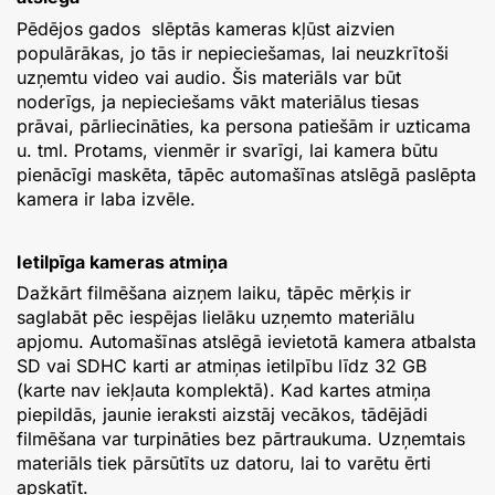
Pēdējos gados slēptās kameras kļūst aizvien
populārākas, jo tās ir nepieciešamas, lai neuzkrītoši
uzņemtu video vai audio. Šis materiāls var būt
noderīgs, ja nepieciešams vākt materiālus tiesas
prāvai, pārliecināties, ka persona patiešām ir uzticama
u. tml. Protams, vienmēr ir svarīgi, lai kamera būtu
pienācīgi maskēta, tāpēc automašīnas atslēgā paslēpta
kamera ir laba izvēle.
Ietilpīga kameras atmiņa
Dažkārt filmēšana aizņem laiku, tāpēc mērķis ir
saglabāt pēc iespējas lielāku uzņemto materiālu
apjomu. Automašīnas atslēgā ievietotā kamera atbalsta
SD vai SDHC karti ar atmiņas ietilpību līdz 32 GB
(karte nav iekļauta komplektā). Kad kartes atmiņa
piepildās, jaunie ieraksti aizstāj vecākos, tādējādi
filmēšana var turpināties bez pārtraukuma. Uzņemtais
materiāls tiek pārsūtīts uz datoru, lai to varētu ērti
apskatīt.