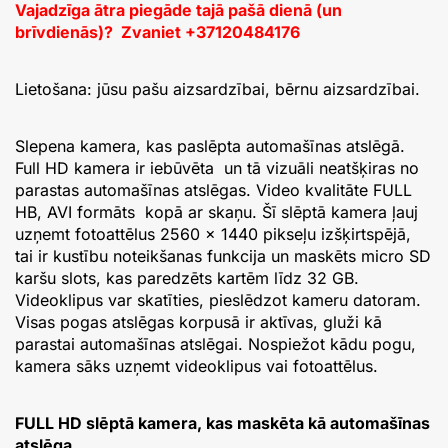
Vajadzīga ātra piegāde tajā pašā dienā (un
brīvdienās)? Zvaniet +37120484176
Lietošana: jūsu pašu aizsardzībai, bērnu aizsardzībai.
Slepena kamera, kas paslēpta automašīnas atslēgā.
Full HD kamera ir iebūvēta un tā vizuāli neatšķiras no
parastas automašīnas atslēgas. Video kvalitāte FULL
HB, AVI formāts kopā ar skaņu. Šī slēptā kamera ļauj
uzņemt fotoattēlus 2560 × 1440 pikseļu izšķirtspējā,
tai ir kustību noteikšanas funkcija un maskēts micro SD
karšu slots, kas paredzēts kartēm līdz 32 GB.
Videoklipus var skatīties, pieslēdzot kameru datoram.
Visas pogas atslēgas korpusā ir aktīvas, gluži kā
parastai automašīnas atslēgai. Nospiežot kādu pogu,
kamera sāks uzņemt videoklipus vai fotoattēlus.
FULL HD slēptā kamera, kas maskēta kā automašīnas
atslēga