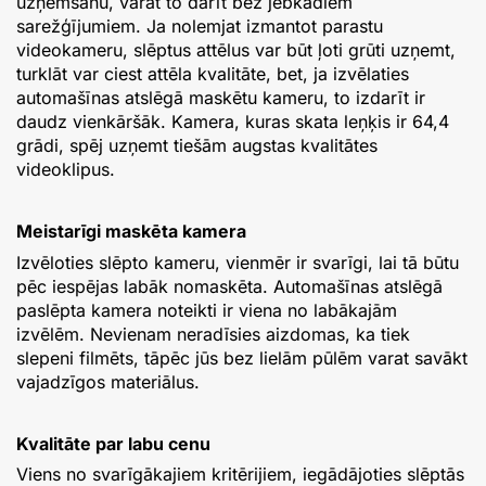
uzņemšanu, varat to darīt bez jebkādiem
sarežģījumiem. Ja nolemjat izmantot parastu
videokameru, slēptus attēlus var būt ļoti grūti uzņemt,
turklāt var ciest attēla kvalitāte, bet, ja izvēlaties
automašīnas atslēgā maskētu kameru, to izdarīt ir
daudz vienkāršāk. Kamera, kuras skata leņķis ir 64,4
grādi, spēj uzņemt tiešām augstas kvalitātes
videoklipus.
Meistarīgi maskēta kamera
Izvēloties slēpto kameru, vienmēr ir svarīgi, lai tā būtu
pēc iespējas labāk nomaskēta. Automašīnas atslēgā
paslēpta kamera noteikti ir viena no labākajām
izvēlēm. Nevienam neradīsies aizdomas, ka tiek
slepeni filmēts, tāpēc jūs bez lielām pūlēm varat savākt
vajadzīgos materiālus.
Kvalitāte par labu cenu
Viens no svarīgākajiem kritērijiem, iegādājoties slēptās