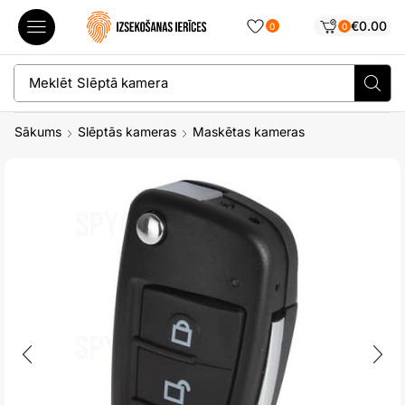
€
0.00
0
0
Meklēt
Slēptā kamera
Sākums
Slēptās kameras
Maskētas kameras