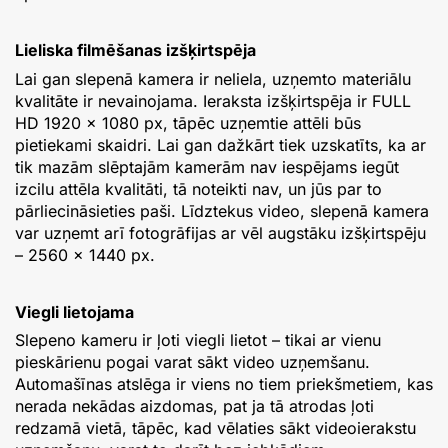
Lieliska filmēšanas izšķirtspēja
Lai gan slepenā kamera ir neliela, uzņemto materiālu
kvalitāte ir nevainojama. Ieraksta izšķirtspēja ir FULL
HD 1920 × 1080 px, tāpēc uzņemtie attēli būs
pietiekami skaidri. Lai gan dažkārt tiek uzskatīts, ka ar
tik mazām slēptajām kamerām nav iespējams iegūt
izcilu attēla kvalitāti, tā noteikti nav, un jūs par to
pārliecināsieties paši. Līdztekus video, slepenā kamera
var uzņemt arī fotogrāfijas ar vēl augstāku izšķirtspēju
– 2560 × 1440 px.
Viegli lietojama
Slepeno kameru ir ļoti viegli lietot – tikai ar vienu
pieskārienu pogai varat sākt video uzņemšanu.
Automašīnas atslēga ir viens no tiem priekšmetiem, kas
nerada nekādas aizdomas, pat ja tā atrodas ļoti
redzamā vietā, tāpēc, kad vēlaties sākt videoierakstu