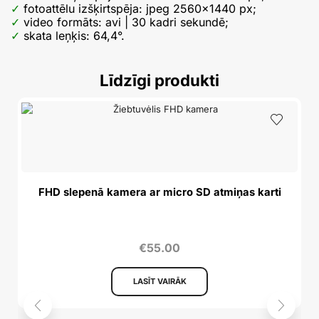
fotoattēlu izšķirtspēja: jpeg 2560×1440 px;
video formāts: avi | 30 kadri sekundē;
skata leņķis: 64,4°.
Līdzīgi produkti
FHD slepenā kamera ar micro SD atmiņas karti
€
55.00
LASĪT VAIRĀK