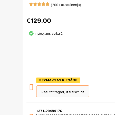
(200+ atsauksmju)
€
129.00
Ir pieejams veikalā
BEZMAKSAS PIEGĀDE
Pasūtot tagad, izsūtīsim rīt
+371-20484176
Visas preces varam piegādāt tajā pašā dienā Rīg