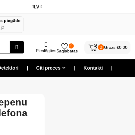
LV
s piegāde
ijā
0
0
Grozs
€
0.00
Pieslēgties
Saglabātās
etektori
❘
Citi preces
❘
Kontakti
❘
lepenu
lefona