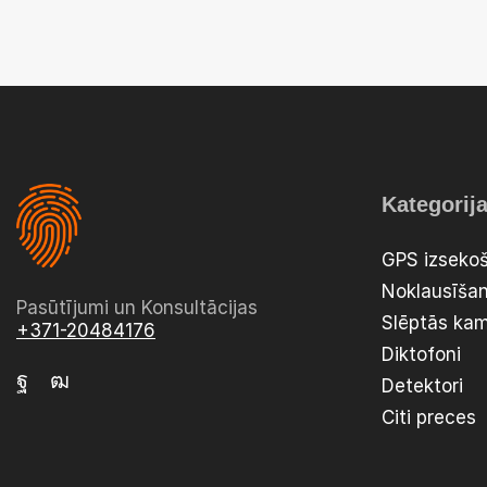
Kategorij
GPS izsekoš
Noklausīšan
Pasūtījumi un Konsultācijas
Slēptās ka
+371-20484176
Diktofoni
Detektori
Citi preces