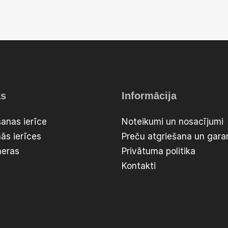
as
Informācija
anas ierīce
Noteikumi un nosacījumi
ās ierīces
Preču atgriešana un garan
meras
Privātuma politika
Kontakti