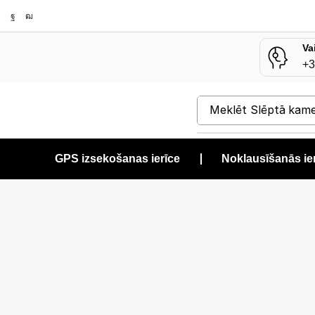
Va
+3
Meklēt
Slēptā kam
GPS izsekošanas ierīce
❘
Noklausīšanās ie