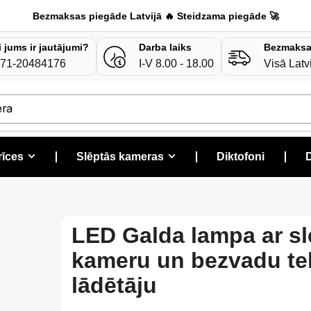
Bezmaksas piegāde Latvijā 🔥 Steidzama piegāde 🚀
i jums ir jautājumi?
Darba laiks
Bezmaksa
71-20484176
I-V 8.00 - 18.00
Visā Latv
era
rīces
❘
Slēptās kameras
❘
Diktofoni
❘
D
LED Galda lampa ar s
kameru un bezvadu te
lādētāju