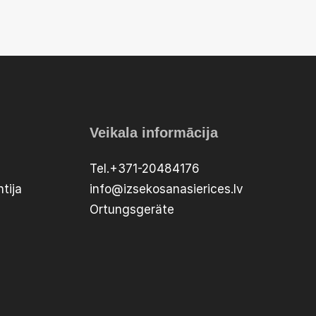
Veikala informācija
Tel.+371-20484176
tija
info@izsekosanasierices.lv
Ortungsgeräte