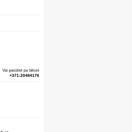
Vai pasūtiet pa tālruni
+371-20484176
ā, ja