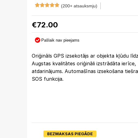
(200+ atsauksmju)
€
72.00
Pašlaik nav pieejams
Oriģināls GPS izsekotājs ar objekta kļūdu līd
Augstas kvalitātes oriģināli izstrādāta ierīce,
atdarinājums. Automašīnas izsekošana tiešra
SOS funkcija.
BEZMAKSAS PIEGĀDE