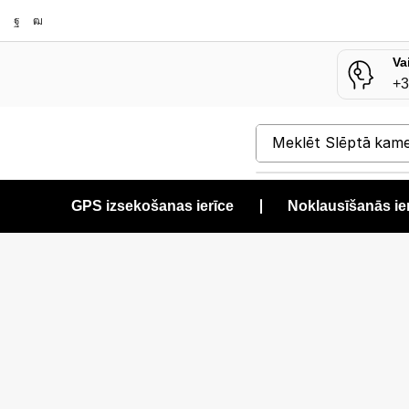
Va
+3
Meklēt
Slēptā kam
GPS izsekošanas ierīce
❘
Noklausīšanās ie