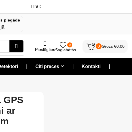
LV
s piegāde
ijā
0
0
Grozs
€
0.00
Pieslēgties
Saglabātās
etektori
❘
Citi preces
❘
Kontakti
❘
a GPS
i ar
em