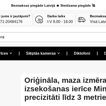
Bezmaksas piegāde Latvijā 🔥 Steidzama piegāde 🚀
i jums ir jautājumi?
Darba laiks
Bezmaksa
71-20484176
I-V 8.00 - 18.00
Visā Latv
era
rīces
❘
Slēptās kameras
❘
Diktofoni
❘
D
Oriģināla, maza izmēr
izsekošanas ierīce Min
precizitāti līdz 3 metri