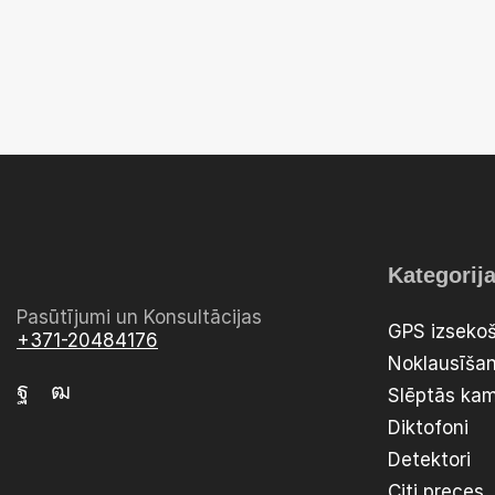
Kategorij
Pasūtījumi un Konsultācijas
GPS izsekoš
+371-20484176
Noklausīšan
Slēptās ka
Diktofoni
Detektori
Citi preces