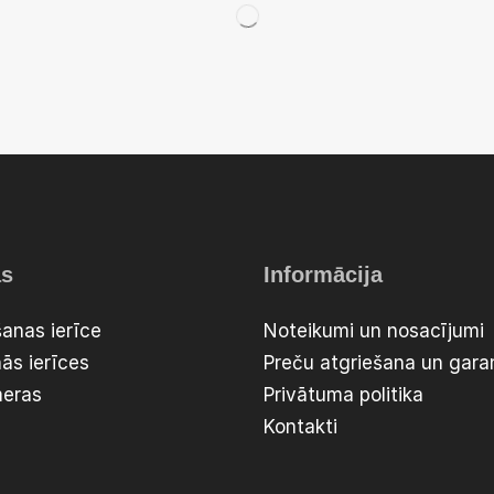
as
Informācija
anas ierīce
Noteikumi un nosacījumi
ās ierīces
Preču atgriešana un garan
meras
Privātuma politika
Kontakti