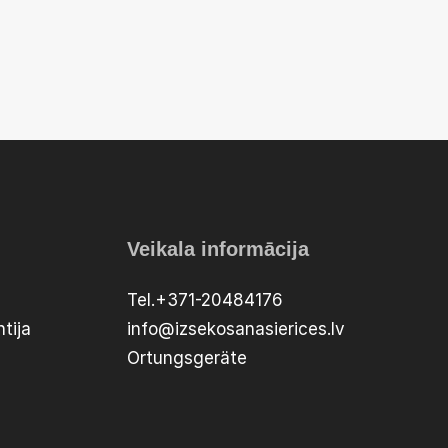
Veikala informācija
Tel.+371-20484176
tija
info@izsekosanasierices.lv
Ortungsgeräte