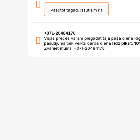
Pasūtot tagad, izsūtīsim rīt
+371-20484176
Visas preces varam piegādāt tajā pašā dienā Rīg
pasūtījums tiek veikts darba dienā
līdz plkst. 10
Zvaniet mums: +371-20484176