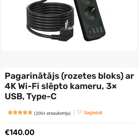
Pagarinātājs (rozetes bloks) ar
4K Wi-Fi slēpto kameru, 3×
USB, Type-C
Saglabāt
(200+ atsauksmju)
€
140.00