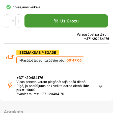
Ir pieejams veikalā
Uz Grozu
Vai pasūtiet pa tālruni
+371-20484176
BEZMAKSAS PIEGĀDE
*Pasūtot tagad, izsūtīsim pēc:
00:47:06
+371-20484176
Visas preces varam piegādāt tajā pašā dienā
Rīgā, ja pasūtījums tiek veikts darba dienā
līdz
plkst. 10:00.
Zvaniet mums: +371-20484176
Apraksts