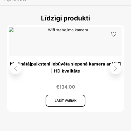
Līdzīgi produkti
Modinātājpulkstenī iebūvēta slepenā kamera ar WiFi
| HD kvalitāte
€
134.00
LASĪT VAIRĀK