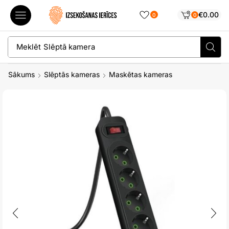
€
0.00
0
0
Meklēt
Slēptā kamera
Sākums
Slēptās kameras
Maskētas kameras