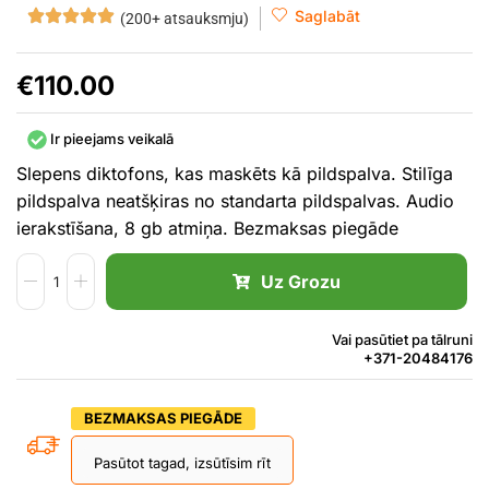
Saglabāt
(200+ atsauksmju)
€
110.00
Ir pieejams veikalā
Slepens diktofons, kas maskēts kā pildspalva. Stilīga
pildspalva neatšķiras no standarta pildspalvas. Audio
ierakstīšana, 8 gb atmiņa. Bezmaksas piegāde
Uz Grozu
Vai pasūtiet pa tālruni
+371-20484176
BEZMAKSAS PIEGĀDE
Pasūtot tagad, izsūtīsim rīt