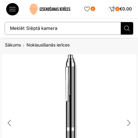
€
0.00
0
0
Meklēt
Slēptā kamera
Sākums
Noklausīšanās ierīces