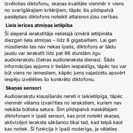
Izvēloties diktofonu, skaņas kvalitāte vienmēr ir viens
no svarīgākajiem kritērijiem, tāpēc šis pildspalvā
paslēptais diktofons noteikti attaisnos jūsu cerības.
Liela ierīces atmiņas ietilpība
Šī slepenā ierakstītāja nelielajā izmērā ietilpināta
diezgan liela atmiņas – līdz 8 gigabaitiem. Lai gan
mūsdienās tas nav nekas īpašs, diktofons ar šādu
jaudu var ierakstīt līdz pat 96 stundām ilgu
audioierakstu (četras audioieraksta dienas). Šāds
informācijas apjoms ir tiešām iespaidīgs, tāpēc tas var
būt viens no iemesliem, kāpēc jums vajadzētu apsvērt
iespēju izvēlēties šo konkrēto diktofonu.
Skaņas sensori
Audioierakstu klausīšanās nereti ir laikietilpīga, tāpēc
vienmēr vēlams izvairīties no ierakstiem, kuriem nav
nekāda būtiska satura. Šim pildspalvā maskētajam
diktofonam ir īpaši sensori, kas prot noteikt skaņas,
aktivizējot ieraksta sākšanos tikai tad, kad telpā kaut
kas notiek. Šī funkcija ir īpaši noderīga, ja vēlaties