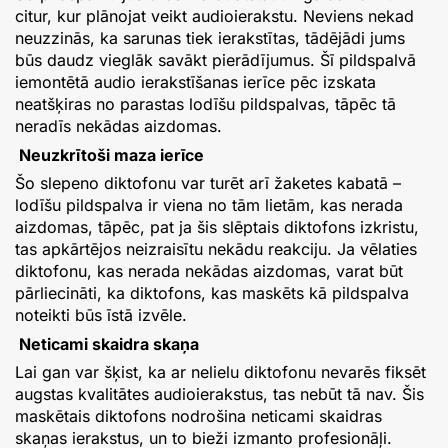
citur, kur plānojat veikt audioierakstu. Neviens nekad
neuzzinās, ka sarunas tiek ierakstītas, tādējādi jums
būs daudz vieglāk savākt pierādījumus. Šī pildspalvā
iemontētā audio ierakstīšanas ierīce pēc izskata
neatšķiras no parastas lodīšu pildspalvas, tāpēc tā
neradīs nekādas aizdomas.
Neuzkrītoši maza ierīce
Šo slepeno diktofonu var turēt arī žaketes kabatā –
lodīšu pildspalva ir viena no tām lietām, kas nerada
aizdomas, tāpēc, pat ja šis slēptais diktofons izkristu,
tas apkārtējos neizraisītu nekādu reakciju. Ja vēlaties
diktofonu, kas nerada nekādas aizdomas, varat būt
pārliecināti, ka diktofons, kas maskēts kā pildspalva
noteikti būs īstā izvēle.
Neticami skaidra skaņa
Lai gan var šķist, ka ar nelielu diktofonu nevarēs fiksēt
augstas kvalitātes audioierakstus, tas nebūt tā nav. Šis
maskētais diktofons nodrošina neticami skaidras
skaņas ierakstus, un to bieži izmanto profesionāļi.