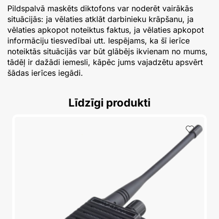
Pildspalvā maskēts diktofons var noderēt vairākās
situācijās: ja vēlaties atklāt darbinieku krāpšanu, ja
vēlaties apkopot noteiktus faktus, ja vēlaties apkopot
informāciju tiesvedībai utt. Iespējams, ka šī ierīce
noteiktās situācijās var būt glābējs ikvienam no mums,
tādēļ ir dažādi iemesli, kāpēc jums vajadzētu apsvērt
šādas ierīces iegādi.
Līdzīgi produkti
A