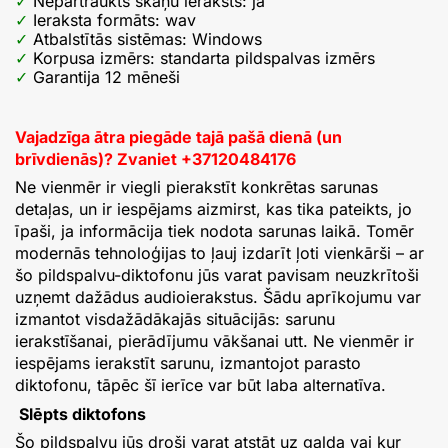
Nepārtraukts skaņu ieraksts: jā
Ieraksta formāts: wav
Atbalstītās sistēmas: Windows
Korpusa izmērs: standarta pildspalvas izmērs
Garantija 12 mēneši
Vajadzīga ātra piegāde tajā pašā dienā (un
brīvdienās)? Zvaniet
+
37120484176
Ne vienmēr ir viegli pierakstīt konkrētas sarunas
detaļas, un ir iespējams aizmirst, kas tika pateikts, jo
īpaši, ja informācija tiek nodota sarunas laikā. Tomēr
modernās tehnoloģijas to ļauj izdarīt ļoti vienkārši – ar
šo pildspalvu-diktofonu jūs varat pavisam neuzkrītoši
uzņemt dažādus audioierakstus. Šādu aprīkojumu var
izmantot visdažādākajās situācijās: sarunu
ierakstīšanai, pierādījumu vākšanai utt. Ne vienmēr ir
iespējams ierakstīt sarunu, izmantojot parasto
diktofonu, tāpēc šī ierīce var būt laba alternatīva.
Slēpts diktofons
Šo pildspalvu jūs droši varat atstāt uz galda vai kur