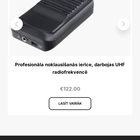
Profesionāla noklausīšanās ierīce, darbojas UHF
P
radiofrekvencē
€
122.00
LASĪT VAIRĀK