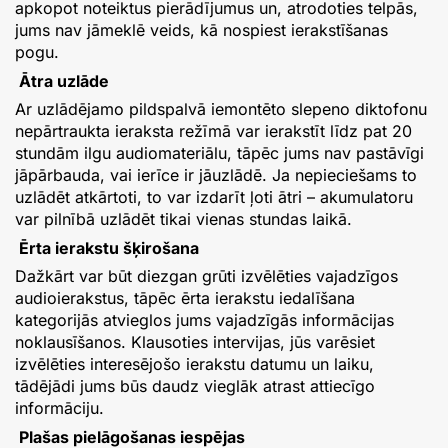
apkopot noteiktus pierādījumus un, atrodoties telpās,
jums nav jāmeklē veids, kā nospiest ierakstīšanas
pogu.
Ātra uzlāde
Ar uzlādējamo pildspalvā iemontēto slepeno diktofonu
nepārtraukta ieraksta režīmā var ierakstīt līdz pat 20
stundām ilgu audiomateriālu, tāpēc jums nav pastāvīgi
jāpārbauda, vai ierīce ir jāuzlādē. Ja nepieciešams to
uzlādēt atkārtoti, to var izdarīt ļoti ātri – akumulatoru
var pilnībā uzlādēt tikai vienas stundas laikā.
Ērta ierakstu šķirošana
Dažkārt var būt diezgan grūti izvēlēties vajadzīgos
audioierakstus, tāpēc ērta ierakstu iedalīšana
kategorijās atvieglos jums vajadzīgās informācijas
noklausīšanos. Klausoties intervijas, jūs varēsiet
izvēlēties interesējošo ierakstu datumu un laiku,
tādējādi jums būs daudz vieglāk atrast attiecīgo
informāciju.
Plašas pielāgošanas iespējas