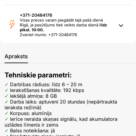
+371-20484176
Visas preces varam piegādāt tajā pašā dienā
Rīgā, ja pasūtījums tiek veikts darba dienā
līdz
plkst. 10:00.
Zvaniet mums: +371-20484176
Apraksts
Tehniskie parametri:
Darbības rādiuss: līdz 6 – 20 m
Ierakstīšanas kvalitāte: 192 kbps
Iekšējā atmiņa: 8 GB
Darba laiks: aptuveni 20 stundas (nepārtraukta
ieraksta režīmā)
Korpuss: alumīnijs
Ierīce neraida skaņas signālu, kad akumulatora
uzlādes līmenis ir zems
Balss noteikšana: jā