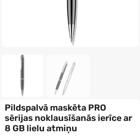
Pildspalvā maskēta PRO
sērijas noklausīšanās ierīce ar
8 GB lielu atmiņu