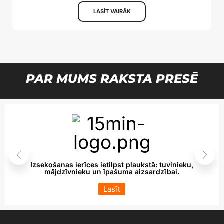
LASĪT VAIRĀK
PAR MUMS RAKSTA PRESĒ
Izsekošanas ierīces ietilpst plaukstā: tuvinieku,
mājdzīvnieku un īpašuma aizsardzībai.
Lasīt