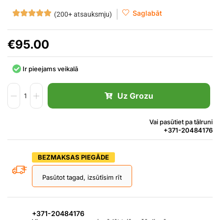
Saglabāt
(200+ atsauksmju)
€
95.00
Ir pieejams veikalā
Uz Grozu
Vai pasūtiet pa tālruni
+371-20484176
BEZMAKSAS PIEGĀDE
Pasūtot tagad, izsūtīsim rīt
+371-20484176