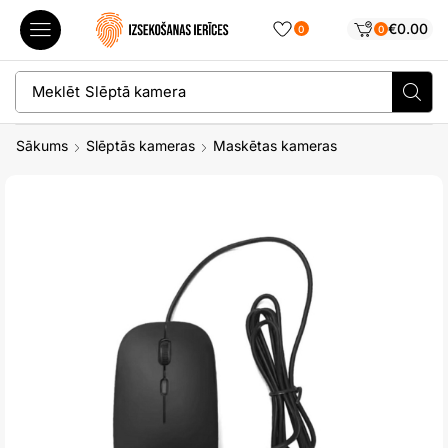
€
0.00
0
0
Meklēt
Slēptā kamera
Sākums
Slēptās kameras
Maskētas kameras