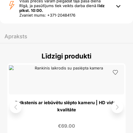
Visas preces varam piegādāt tajā pašā dienā
Rīgā, ja pasūtījums tiek veikts darba dienā
līdz
plkst. 10:00.
Zvaniet mums: +371-20484176
Apraksts
Līdzīgi produkti
Pulkstenis ar iebūvētu slēpto kameru | HD video
kvalitāte
€
69.00