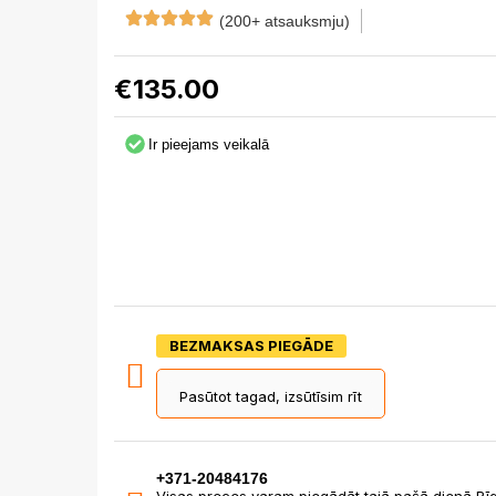
(200+ atsauksmju)
€
135.00
Ir pieejams veikalā
BEZMAKSAS PIEGĀDE
Pasūtot tagad, izsūtīsim rīt
+371-20484176
Visas preces varam piegādāt tajā pašā dienā Rīg