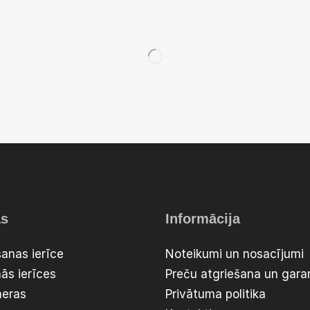
as
Informācija
anas ierīce
Noteikumi un nosacījumi
ās ierīces
Preču atgriešana un garan
meras
Privātuma politika