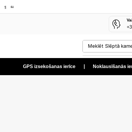
Va
+3
Meklēt
Slēptā kam
GPS izsekošanas ierīce
❘
Noklausīšanās ie