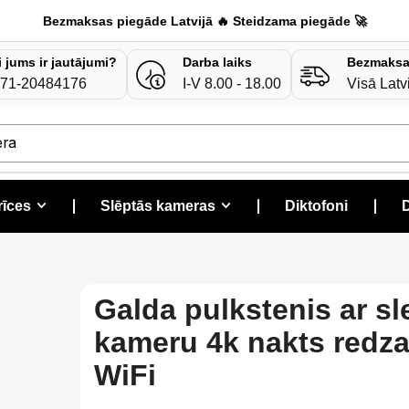
Bezmaksas piegāde Latvijā 🔥 Steidzama piegāde 🚀
i jums ir jautājumi?
Darba laiks
Bezmaksa
71-20484176
I-V 8.00 - 18.00
Visā Latv
era
rīces
❘
Slēptās kameras
❘
Diktofoni
❘
D
Galda pulkstenis ar s
kameru 4k nakts redz
WiFi