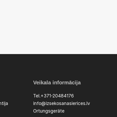
Veikala informācija
Tel.+371-20484176
tija
info@izsekosanasierices.lv
Ortungsgeräte