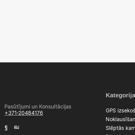
Kategorij
Pasūtījumi un Konsultācijas
GPS izsekoš
+371-20484176
Noklausīšan
Slēptās ka