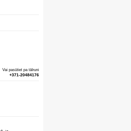
Vai pasūtiet pa tālruni
+371-20484176
ā, ja