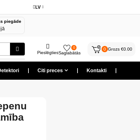
LV
s piegāde
ijā
0
0
Grozs
€
0.00
Pieslēgties
Saglabātās
etektori
❘
Citi preces
❘
Kontakti
❘
lepenu
amība