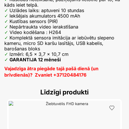
kāds ieiet telpā.
Uzlādes laiks: aptuveni 10 stundas
Iekšējais akumulators 4500 mAh
Kustības sensors (PIR)
Nepārtraukta video ierakstīšana
Video kodēšana : H264
Komplektā sensora imitācija ar iebūvētu slepeno
kameru, micro SD karšu lasītājs, USB kabelis,
barošanas bloks
Izmēri: 6,5 × 3,7 × 10,7 cm
GARANTIJA 12 mēneši
Vajadzīga ātra piegāde tajā pašā dienā (un
brīvdienās)? Zvaniet +37120484176
Līdzīgi produkti