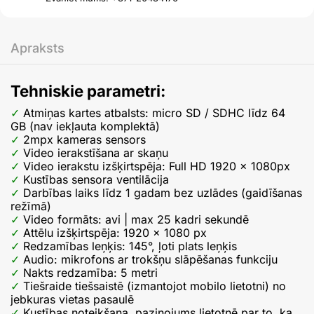
Apraksts
Tehniskie parametri:
Atmiņas kartes atbalsts: micro SD / SDHC līdz 64
GB (nav iekļauta komplektā)
2mpx kameras sensors
Video ierakstīšana ar skaņu
Video ierakstu izšķirtspēja: Full HD 1920 x 1080px
Kustības sensora ventilācija
Darbības laiks līdz 1 gadam bez uzlādes (gaidīšanas
režīmā)
Video formāts: avi | max 25 kadri sekundē
Attēlu izšķirtspēja: 1920 x 1080 px
Redzamības leņķis: 145°, ļoti plats leņķis
Audio: mikrofons ar trokšņu slāpēšanas funkciju
Nakts redzamība: 5 metri
Tiešraide tiešsaistē (izmantojot mobilo lietotni) no
jebkuras vietas pasaulē
Kustības noteikšana, paziņojums lietotnē par to, ka