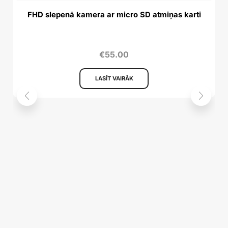
FHD slepenā kamera ar micro SD atmiņas karti
€
55.00
LASĪT VAIRĀK