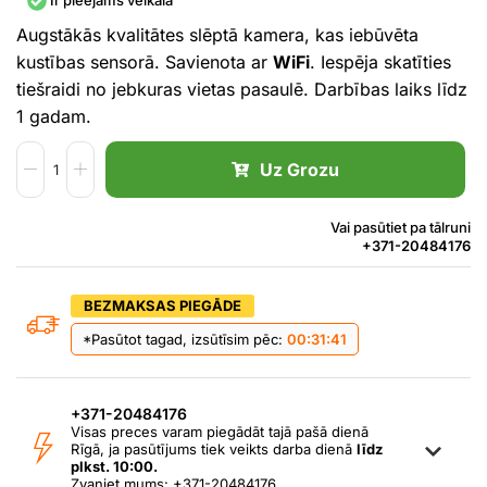
Ir pieejams veikalā
Augstākās kvalitātes slēptā kamera, kas iebūvēta
kustības sensorā. Savienota ar
WiFi
. Iespēja skatīties
tiešraidi no jebkuras vietas pasaulē. Darbības laiks līdz
1 gadam.
Uz Grozu
Vai pasūtiet pa tālruni
+371-20484176
BEZMAKSAS PIEGĀDE
*Pasūtot tagad, izsūtīsim pēc:
00:31:41
+371-20484176
Visas preces varam piegādāt tajā pašā dienā
Rīgā, ja pasūtījums tiek veikts darba dienā
līdz
plkst. 10:00.
Zvaniet mums: +371-20484176