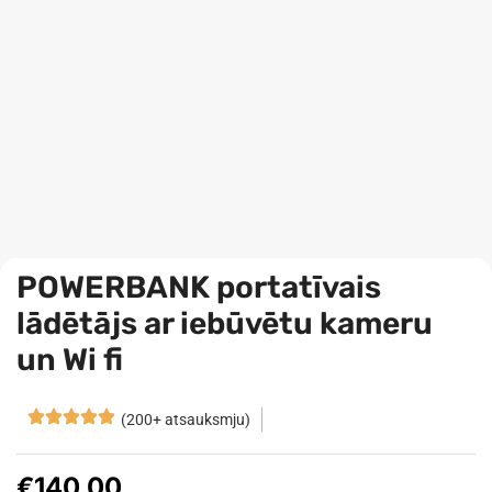
POWERBANK portatīvais
lādētājs ar iebūvētu kameru
un Wi fi
(200+ atsauksmju)
€
140.00