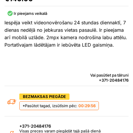
Ir pieejams veikalā
Iespēja veikt videonovērošanu 24 stundas diennaktī, 7
dienas nedēļā no jebkuras vietas pasaulē. Ir pieejama
arī mobilā uzlāde. 2mpx kamera nodrošina labu attēlu.
Portatīvajam lādētājam ir iebūvēta LED gaismiņa.
Vai pasūtiet pa tālruni
+371-20484176
BEZMAKSAS PIEGĀDE
*Pasūtot tagad, izsūtīsim pēc:
00:29:55
+371-20484176
Visas preces varam piegādāt tajā pašā dienā