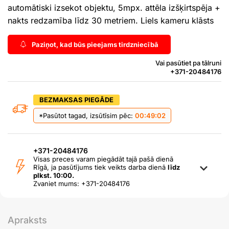
automātiski izsekot objektu, 5mpx. attēla izšķirtspēja +
nakts redzamība līdz 30 metriem. Liels kameru klāsts
Paziņot, kad būs pieejams tirdzniecībā
Vai pasūtiet pa tālruni
+371-20484176
BEZMAKSAS PIEGĀDE
*Pasūtot tagad, izsūtīsim pēc:
00:49:02
+371-20484176
Visas preces varam piegādāt tajā pašā dienā
Rīgā, ja pasūtījums tiek veikts darba dienā
līdz
plkst. 10:00.
Zvaniet mums: +371-20484176
Apraksts