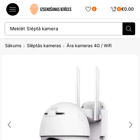
€
0.00
0
0
Meklēt
Slēptā kamera
Sākums
Slēptās kameras
Āra kameras 4G / Wifi