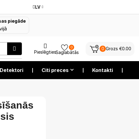
LV
as piegāde
vijā
0
0
Grozs
€
0.00
Pieslēgties
Saglabātās
Detektori
❘
Citi preces
❘
Kontakti
❘
sīšanās
usis