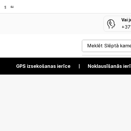
Vai 
+37
Meklēt
Slēptā kam
GPS izsekošanas ierīce
❘
Noklausīšanās ier