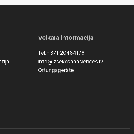
Veikala informācija
Tel.+371-20484176
tija
info@izsekosanasierices.lv
Ortungsgeräte