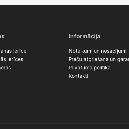
as
Informācija
anas ierīce
Noteikumi un nosacījumi
ās ierīces
Preču atgriešana un garan
meras
Privātuma politika
Kontakti