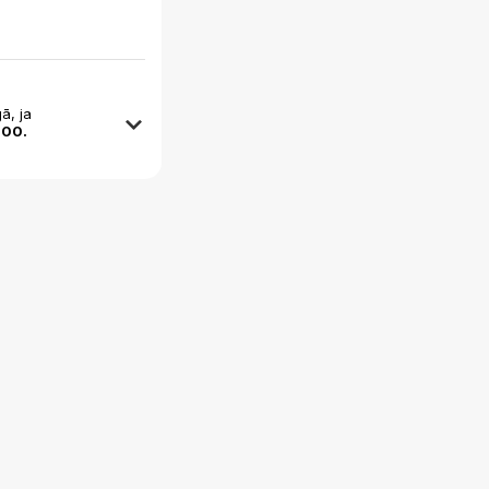
ā, ja
:00.