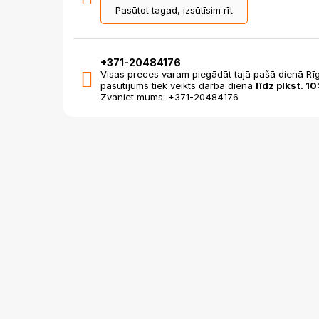
Pasūtot tagad, izsūtīsim rīt
+371-20484176
Visas preces varam piegādāt tajā pašā dienā Rīg
pasūtījums tiek veikts darba dienā
līdz plkst. 10
Zvaniet mums: +371-20484176