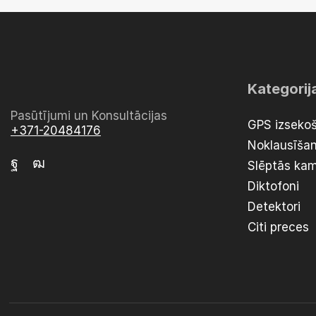
Kategorij
Pasūtījumi un Konsultācijas
GPS izsekoš
+371-20484176
Noklausīšan
Slēptās ka
Diktofoni
Detektori
Citi preces