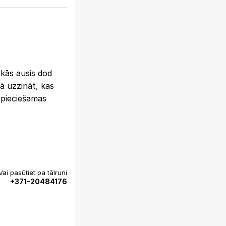
skās ausis dod
kā uzzināt, kas
nepieciešamas
Vai pasūtiet pa tālruni
+371-20484176