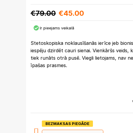
€
79.00
€
45.00
Ir pieejams veikalā
Stetoskopiska noklausīšanās ierīce jeb bioni
iespēju dzirdēt cauri sienai. Vienkāršs veids, 
tiek runāts otrā pusē. Viegli lietojams, nav 
īpašas prasmes.
BEZMAKSAS PIEGĀDE