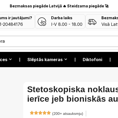
Bezmaksas piegāde Latvijā 🔥 Steidzama piegāde 🚀
jums ir jautājumi?
Darba laiks
Bezmaks
1-20484176
I-V 8.00 - 18.00
Visā Lat
era
īces
❘
Slēptās kameras
❘
Diktofoni
❘
Stetoskopiska noklau
ierīce jeb bioniskās a
(200+ atsauksmju)