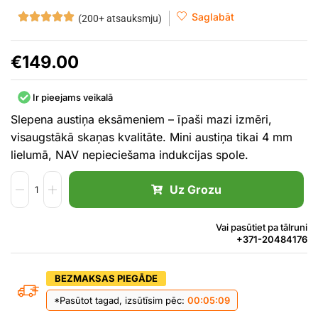
Saglabāt
(200+ atsauksmju)
€
149.00
Ir pieejams veikalā
Slepena austiņa eksāmeniem – īpaši mazi izmēri,
visaugstākā skaņas kvalitāte. Mini austiņa tikai 4 mm
lielumā, NAV nepieciešama indukcijas spole.
Uz Grozu
Vai pasūtiet pa tālruni
+371-20484176
BEZMAKSAS PIEGĀDE
*Pasūtot tagad, izsūtīsim pēc:
00:05:09