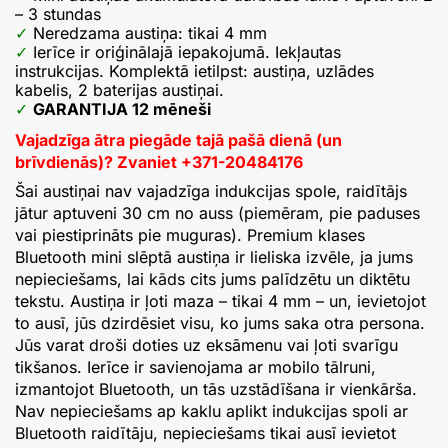
– 3 stundas
Neredzama austiņa: tikai 4 mm
Ierīce ir oriģinālajā iepakojumā. Iekļautas
instrukcijas. Komplektā ietilpst: austiņa, uzlādes
kabelis, 2 baterijas austiņai.
GARANTIJA 12 mēneši
Vajadzīga ātra piegāde tajā pašā dienā (un
brīvdienās)? Zvaniet +371-20484176
Šai austiņai nav vajadzīga indukcijas spole, raidītājs
jātur aptuveni 30 cm no auss (piemēram, pie paduses
vai piestiprināts pie muguras). Premium klases
Bluetooth mini slēptā austiņa ir lieliska izvēle, ja jums
nepieciešams, lai kāds cits jums palīdzētu un diktētu
tekstu. Austiņa ir ļoti maza – tikai 4 mm – un, ievietojot
to ausī, jūs dzirdēsiet visu, ko jums saka otra persona.
Jūs varat droši doties uz eksāmenu vai ļoti svarīgu
tikšanos. Ierīce ir savienojama ar mobilo tālruni,
izmantojot Bluetooth, un tās uzstādīšana ir vienkārša.
Nav nepieciešams ap kaklu aplikt indukcijas spoli ar
Bluetooth raidītāju, nepieciešams tikai ausī ievietot