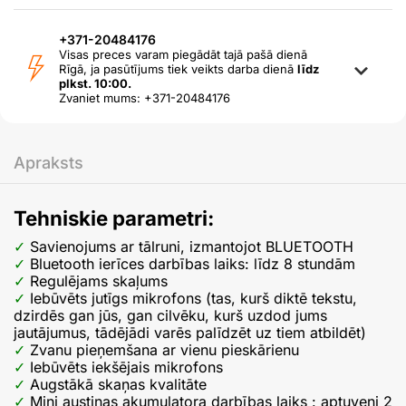
+371-20484176
Visas preces varam piegādāt tajā pašā dienā
Rīgā, ja pasūtījums tiek veikts darba dienā
līdz
plkst. 10:00.
Zvaniet mums: +371-20484176
Apraksts
Tehniskie parametri:
Savienojums ar tālruni, izmantojot BLUETOOTH
Bluetooth ierīces darbības laiks: līdz 8 stundām
Regulējams skaļums
Iebūvēts jutīgs mikrofons (tas, kurš diktē tekstu,
dzirdēs gan jūs, gan cilvēku, kurš uzdod jums
jautājumus, tādējādi varēs palīdzēt uz tiem atbildēt)
Zvanu pieņemšana ar vienu pieskārienu
Iebūvēts iekšējais mikrofons
Augstākā skaņas kvalitāte
Mini austiņas akumulatora darbības laiks : aptuveni 2