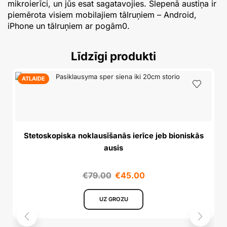
mikroierīci, un jūs esat sagatavojies. Slepenā austiņa ir
piemērota visiem mobilajiem tālruņiem – Android,
iPhone un tālruņiem ar pogām0.
Līdzīgi produkti
ATLAIDE
Stetoskopiska noklausīšanās ierīce jeb bioniskās
ausis
€
79.00
€
45.00
UZ GROZU