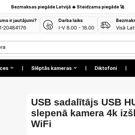
Bezmaksas piegāde Latvijā 🔥 Steidzama piegāde 🚀
jums ir jautājumi?
Darba laiks
Bezmaks
1-20484176
I-V 8.00 - 18.00
Visā Lat
era
īces
❘
Slēptās kameras
❘
Diktofoni
❘
USB sadalītājs USB H
slepenā kamera 4k izš
WiFi