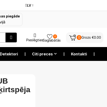
LV
as piegāde
vijā
0
0
Grozs
€
0.00
Pieslēgties
Saglabātās
Detektori
❘
Citi preces
❘
Kontakti
❘
UB
ķirtspēja