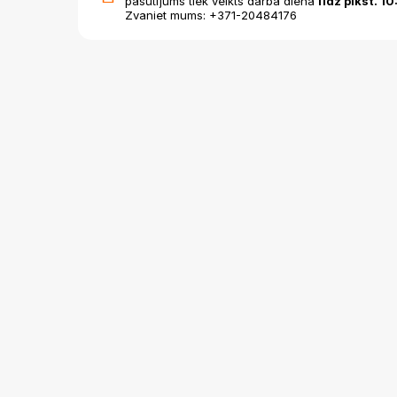
pasūtījums tiek veikts darba dienā
līdz plkst. 10
Zvaniet mums: +371-20484176