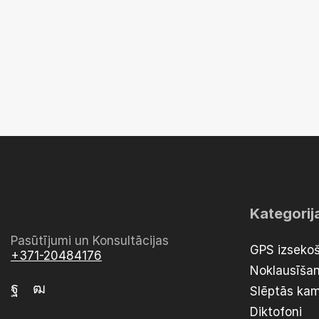
Kategorij
Pasūtījumi un Konsultācijas
GPS izsekoš
+371-20484176
Noklausīšan
Slēptās ka
Diktofoni