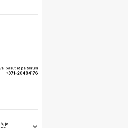
Vai pasūtiet pa tālruni
+371-20484176
ā, ja