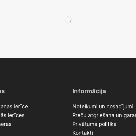
as
Informācija
anas ierīce
Noteikumi un nosacījumi
ās ierīces
Preču atgriešana un garan
meras
Privātuma politika
Kontakti