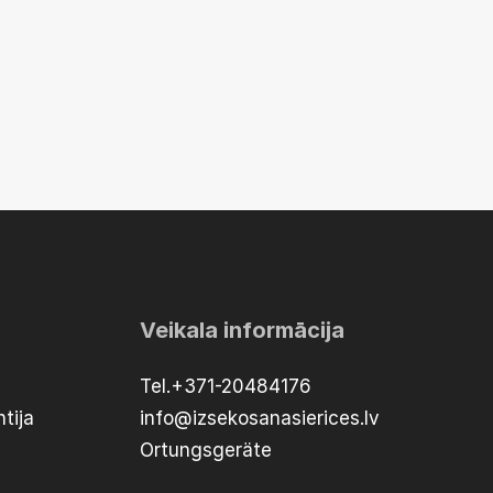
Veikala informācija
Tel.+371-20484176
tija
info@izsekosanasierices.lv
Ortungsgeräte