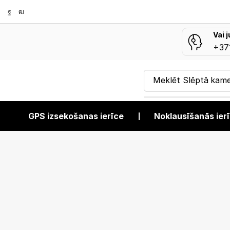
Vai 
+37
Meklēt
Slēptā kam
GPS izsekošanas ierīce
❘
Noklausīšanās ier