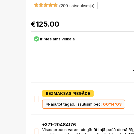
(200+ atsauksmju)
€
125.00
Ir pieejams veikalā
BEZMAKSAS PIEGĀDE
*Pasūtot tagad, izsūtīsim pēc:
00:14:02
+371-20484176
Visas preces varam piegādāt tajā pašā dienā Rīg