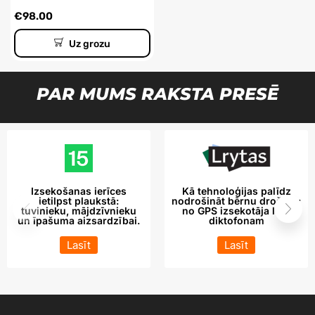
€
98.00
Uz grozu
PAR MUMS RAKSTA PRESĒ
Izsekošanas ierīces
Kā tehnoloģijas palīdz
ietilpst plaukstā:
nodrošināt bērnu drošību:
tuvinieku, mājdzīvnieku
no GPS izsekotāja līdz
un īpašuma aizsardzībai.
diktofonam
Lasīt
Lasīt