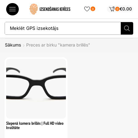
€
0.00
0
0
Meklēt
Sākums
Preces ar birku "kamera brillēs"
Slepenā kamera brillēs | Full HD video
kvalitāte