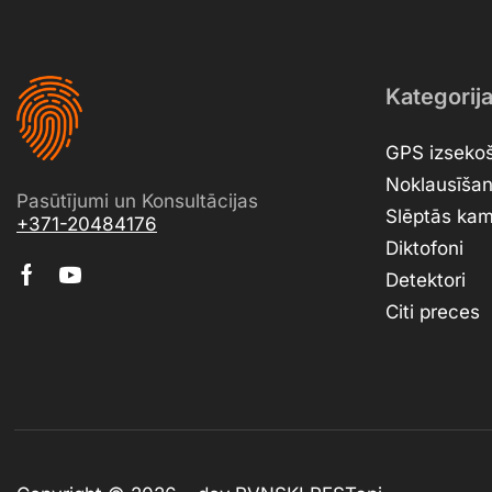
Kategorij
GPS izsekoš
Noklausīšan
Pasūtījumi un Konsultācijas
Slēptās ka
+371-20484176
Diktofoni
Detektori
Citi preces