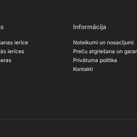
as
Informācija
anas ierīce
Noteikumi un nosacījumi
ās ierīces
Preču atgriešana un garan
meras
Privātuma politika
Kontakti