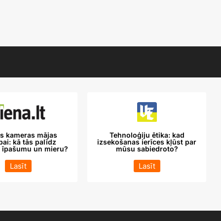
ās kameras mājas
Tehnoloģiju ētika: kad
ai: kā tās palīdz
izsekošanas ierīces kļūst par
t īpašumu un mieru?
mūsu sabiedroto?
Lasīt
Lasīt