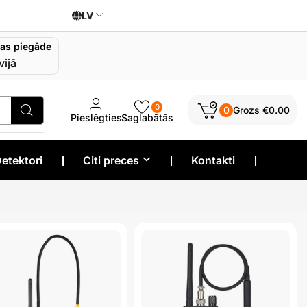
LV
as piegāde
vijā
0
0
Grozs
€
0.00
Pieslēgties
Saglabātās
etektori
❘
Citi preces
❘
Kontakti
❘