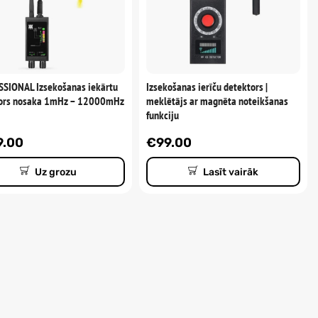
SIONAL Izsekošanas iekārtu
Izsekošanas ierīču detektors |
ors nosaka 1mHz – 12000mHz
meklētājs ar magnēta noteikšanas
funkciju
9.00
€
99.00
Uz grozu
Lasīt vairāk