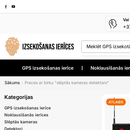
Vai
+3
Meklēt
Slēptā kame
GPS izsekošanas ierīce
❘
Noklausīšanās ier
Sākums
Preces ar birku "slēptās kameras detektors"
Kategorijas
ATLAIDE
GPS izsekošanas ierīce
Noklausīšanās ierīces
Slēptās kameras
Detektori