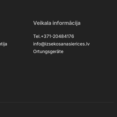
Veikala informācija
Tel.+371-20484176
tija
info@izsekosanasierices.lv
Ortungsgeräte