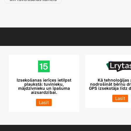
Izsekošanas ierīces ietilpst
Kā tehnoloģijas 
plaukstā: tuvinieku,
nodrošināt bērnu dr
mājdzīvnieku un īpašuma
GPS izsekotāja līdz 
aizsardzībai.
Lasīt
Lasīt