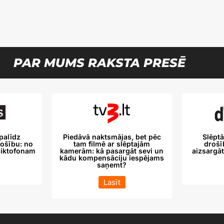
PAR MUMS RAKSTA PRESĒ
palīdz
Piedāvā naktsmājas, bet pēc
Slēpt
ošību: no
tam filmē ar slēptajām
drošīb
diktofonam
kamerām: kā pasargāt sevi un
aizsargā
kādu kompensāciju iespējams
saņemt?
Lasīt