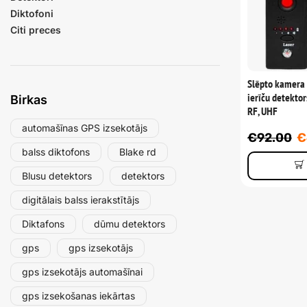
Diktofoni
Citi preces
Slēpto kamera 
ierīču detekto
Birkas
RF, UHF
automašīnas GPS izsekotājs
€
92.00
€
balss diktofons
Blake rd
Blusu detektors
detektors
digitālais balss ierakstītājs
Diktafons
dūmu detektors
gps
gps izsekotājs
gps izsekotājs automašīnai
gps izsekošanas iekārtas