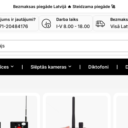
Bezmaksas piegāde Latvijā 🔥 Steidzama piegāde 🚀
 jums ir jautājumi?
Darba laiks
Bezmaks
71-20484176
I-V 8.00 - 18.00
Visā Lat
ra
īces
❘
Slēptās kameras
❘
Diktofoni
❘
D