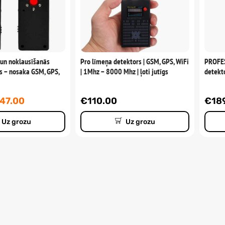
un noklausīšanās
Pro līmeņa detektors | GSM, GPS, WiFi
PROFES
rs – nosaka GSM, GPS,
| 1Mhz – 8000 Mhz | ļoti jutīgs
detekt
47.00
€
110.00
€
18
Uz grozu
Uz grozu